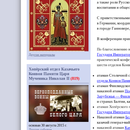
а также роли Русск
воспитания и общес
С приветственными
в Германии, коорди
в городе Ганновере
В конференции прин
По благословению 
Государя Императо
Другие материалы
практической конф
шести отделов Кон
Хопёрский отдел Казачьего
Конвоя Памяти Царя
атаман Столичной с
Мученика Николая II
(819)
отдела Конвоя Пам
атаман Финляндског
наказной атаман
По
Зарубежья — Финля
и странах Балтии, к
атаман Хопёрского 
Государя Императо
Наказной атаман
Бе
казачий генерал-ма
основан 30 августа 2015 г.
наказной атаман
Ка
Другие события