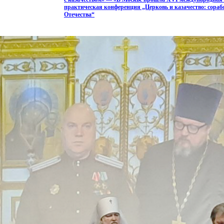
практическая конференция „Церковь и казачество: сораб
Отечества“