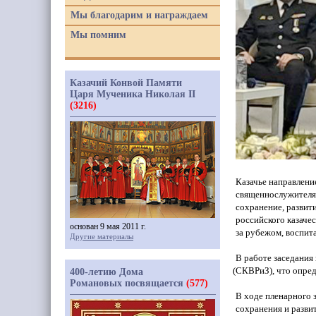
Мы благодарим и награждаем
Мы помним
Казачий Конвой Памяти
Царя Мученика Николая II
(3216)
Казачье направлен
священнослужителям
сохранение, развит
российского казаче
основан 9 мая 2011 г.
за рубежом, воспит
Другие материалы
В работе заседания
(СКВРиЗ
), что опр
400-летию Дома
Романовых посвящается
(577)
В ходе пленарного 
сохранения и разви