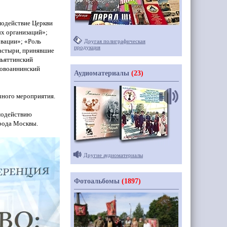
одействие
Церкви
х организаций»;
овации»;
«Роль
Другая полиграфическая
продукция
пастыри, принявшие
льяттинский
Новоаннинский
Аудиоматериалы
(23)
чного мероприятия.
модействию
орода Москвы.
Другие аудиоматериалы
Фотоальбомы
(1897)