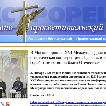
Расписание богослужений
Православный к
В Москве прошла XVI Международная н
практическая конференция «Церковь и к
соработничество на благо Отечества»
27 января 2026 года в здании Московского государст
университета технологий и управления им. К.Г. Разу
XVI Международная научно-практическая конференц
и казачество: соработничество на благо Отечества» 
Международных Рождественских образовательных чт
О событии в СМИ:
Официальный сайт
«Синодального
комитета по взаимоде
с казачеством» —
«В
Москве прошла XVI международная 