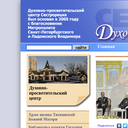
Главная
Духовно-
просветительский
центр
Храм иконы Тихвинской
Божией Матери
Поделиться
Библиотека памяти Государя