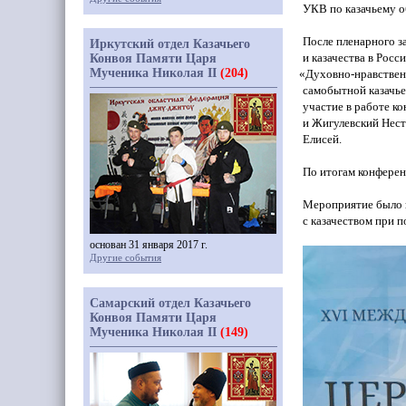
УКВ по казачьему о
После пленарного з
Иркутский отдел Казачьего
и казачества в Рос
Конвоя Памяти Царя
Мученика Николая II
(204)
«Духовно
-нравствен
самобытной казачье
участие в работе к
и Жигулевский Нес
Елисей.
По итогам конферен
Мероприятие было 
с казачеством при 
основан 31 января 2017 г.
Другие события
Самарский отдел Казачьего
Конвоя Памяти Царя
Мученика Николая II
(149)