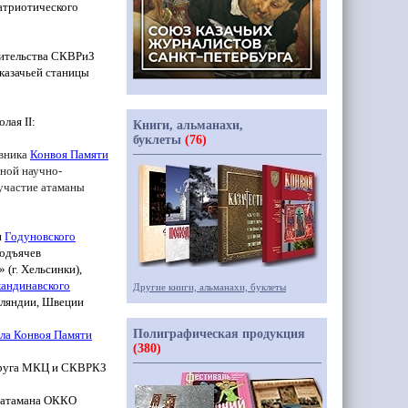
патриотического
вительства СКВРиЗ
 казачьей станицы
колая
II
:
Книги, альманахи,
буклеты
(76)
овника
Конвоя Памяти
ной научно-
 участие атаманы
н
Годуновского
Подъячев
»
(г
. Хельсинки),
кандинавского
Другие книги, альманахи, буклеты
нляндии, Швеции
Полиграфическая продукция
ела Конвоя Памяти
(380)
круга МКЦ и СКВРКЗ
ь атамана ОККО