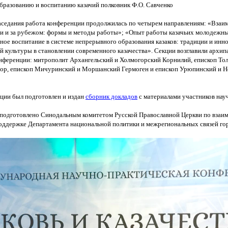
бразованию и воспитанию казачий полковник Ф.О. Савченко
аседания работа конференции продолжилась по четырем направлениям:
«Взаим
сии и за рубежом: формы и методы работы»;
«Опыт
работы казачьих молодежны
ное воспитание в системе непрерывного образования казаков: традиции и инн
й культуры в становлении современного казачества». Секции возглавили архи
онференции: митрополит Архангельский и Холмогорский Корнилий, епископ То
тор, епископ Мичуринский и Моршанский Гермоген и епископ Урюпинский и 
ции был подготовлен и издан
сборник докладов
с материалами участников нау
подготовлено Синодальным комитетом Русской Православной Церкви по взаи
поддержке Департамента национальной политики и межрегиональных связей г