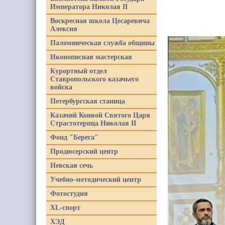
Императора Николая II
Воскресная школа Цесаревича
Алексия
Паломническая служба общины
Иконописная мастерская
Курортный отдел
Ставропольского казачьего
войска
Петербургская станица
Казачий Конвой Святого Царя
Страстотерпца Николая II
Фонд "Берега"
Продюсерский центр
Невская сечь
Учебно-методический центр
Фотостудия
XL-спорт
ХЭД