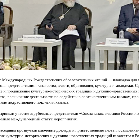
ие Международных Рождественских образовательных чтений — площадка для 
и, представителями казачества, власти, образования, культуры и молодежи. С
ие и продвижение культурно-исторических традиций и духовно-нравственных
ства, расширение деятельности по содействию соотечественникам-казакам, п
ание подрастающего поколения казаков.
 приняли участие зарубежные представители
«Союза
казаков-воинов России и
еделило международный статус мероприятия.
заседания прозвучали ключевые доклады и приветственные слова, посвящённы
тия культурно-исторических и духовно-нравственных традиций казачества в Ро