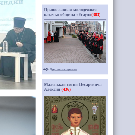
Православная молодежная
казачья община «Есаул»
(383)
Другие материалы
Маленькая сотня Цесаревича
Алексия
(436)