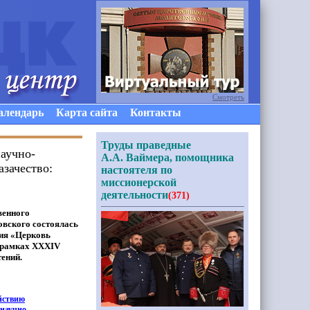
Смотреть
алендарь
Карта сайта
Контакты
Труды праведные
аучно-
А.А. Ваймера, помощника
азачество:
настоятеля по
миссионерской
деятельности
(371)
венного
мовского состоялась
ия
«Церковь
в рамках XXХIV
ений.
йствию
научно-