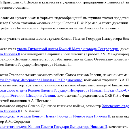
ой Православной Церкви и казачества в укреплении традиционных ценностей, 
твенного согласия.
 словами к участникам в формате видеообращений выступили атаман предста
натор Союза атаманов казачьих общин Европы Г. Ф. Крамер, а также духовник
, референт Берлинской и Германской епархии иерей Алексий
(Терещенко
).
яли участие атаманы шести отделов Конвоя Памяти Государя Императора Ни
настоятеля
храма Тихвинской иконы Божией Матери города Сестрорецка
, дух
ра Николая
II
архимандрита Гавриила
(Коневиченко
) в работе XVI Международ
еренции
«Церковь
и казачество: соработничество на благо Отечества» приняли
воя Памяти Государя Императора Николая
II
:
отни Ставропольского казачьего войска Союза казаков России, наказной атама
яти Государя Императора Николая
II
в Подмосковье
, войсковой старшина В.А. 
о казачьего юрта, атаман станичного казачьего общества станицы
«Никольская
сольского отдела Конвоя Памяти Государя Императора Николая II Балтийско-С
ндии, Эстонии, Швеции и Латвии
, полномочный представитель СКВРиЗ в Фи
азачий полковник А.А. Шестаков
полкового округа Северо-Донского казачьего войска, вахмистр
Хоперского отд
ра Николая
II
В.А. Лаенко
лгородского отдела Конвоя Памяти Государя Императора Николая
II
, атаман о
йор А.М. Сердюков
мчатского отдела Конвоя Памяти Государя Императора Николая II
, заместител