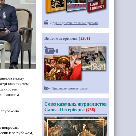
Другие документальные фильмы
Видеоматериалы
(1201)
диалога между
реди главных тем:
Другие видеоматериалы
 ценностей
роживающим
Союз казачьих журналистов
Санкт-Петербурга
(756)
 Зарубежья»
е вопросам
ссии и за рубежом,