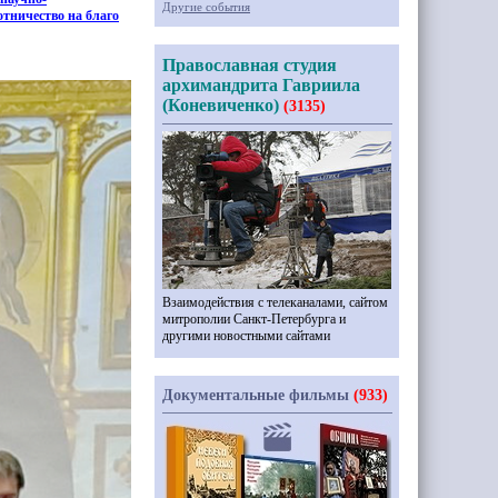
Другие события
отничество на благо
Православная студия
архимандрита Гавриила
(Коневиченко)
(3135)
Взаимодействия с телеканалами, сайтом
митрополии Санкт-Петербурга и
другими новостными сайтами
Документальные фильмы
(933)