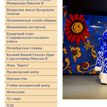
Императора Николая II
Воскресная школа Цесаревича
Алексия
Паломническая служба общины
Иконописная мастерская
Курортный отдел
Ставропольского казачьего
войска
Петербургская станица
Казачий Конвой Святого Царя
Страстотерпца Николая II
Фонд "Берега"
Продюсерский центр
Невская сечь
Учебно-методический центр
Фотостудия
XL-спорт
ХЭД