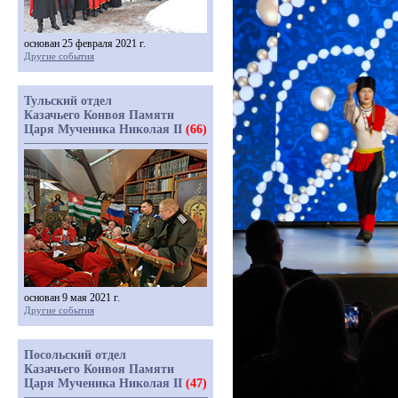
основан 25 февраля 2021 г.
Другие события
Тульский отдел
Казачьего Конвоя Памяти
Царя Мученика Николая II
(66)
основан 9 мая 2021 г.
Другие события
Посольский отдел
Казачьего Конвоя Памяти
Царя Мученика Николая II
(47)