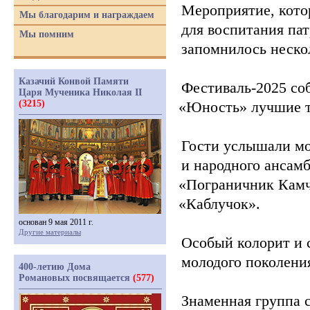
Мероприятие, котор
Мы благодарим и награждаем
для воспитания пат
Мы помним
запомнилось неско
Казачий Конвой Памяти
Фестиваль-2025 со
Царя Мученика Николая II
(3215)
«Юность
» лучшие 
Гости услышали мо
и народного ансам
«Пограничник
Камч
«Каблучок
».
основан 9 мая 2011 г.
Другие материалы
Особый колорит и 
молодого поколени
400-летию Дома
Романовых посвящается
(577)
Знаменная группа с