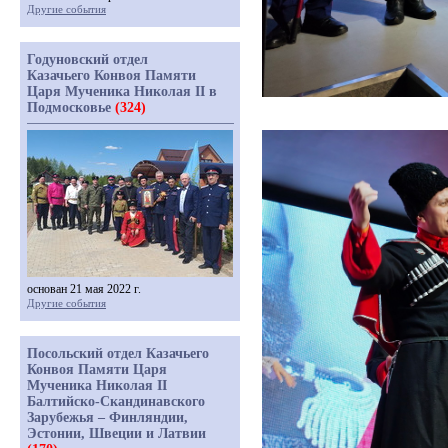
Другие события
Годуновский отдел
Казачьего Конвоя Памяти
Царя Мученика Николая II в
Подмосковье
(324)
основан 21 мая 2022 г.
Другие события
Посольский отдел Казачьего
Конвоя Памяти Царя
Мученика Николая II
Балтийско-Скандинавского
Зарубежья – Финляндии,
Эстонии, Швеции и Латвии