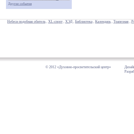
Другие события
Небеси подобная обитель
,
XL-спорт
,
ХЭД
,
Библиотека
,
Календарь
,
Трапезная
,
Р
© 2012 «Духовно-просветительский центр»
Дизай
Разра