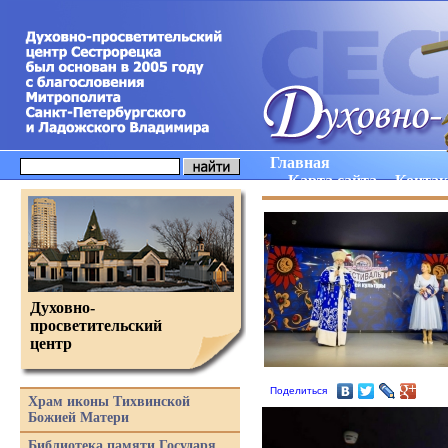
Главная
Карта сайта
Конта
Духовно-
просветительский
центр
Поделиться
Храм иконы Тихвинской
Божией Матери
Библиотека памяти Государя