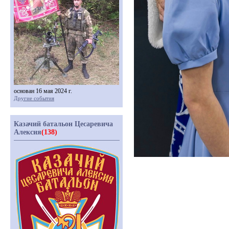
основан 16 мая 2024 г.
Другие события
Казачий батальон Цесаревича
Алексия
(138)