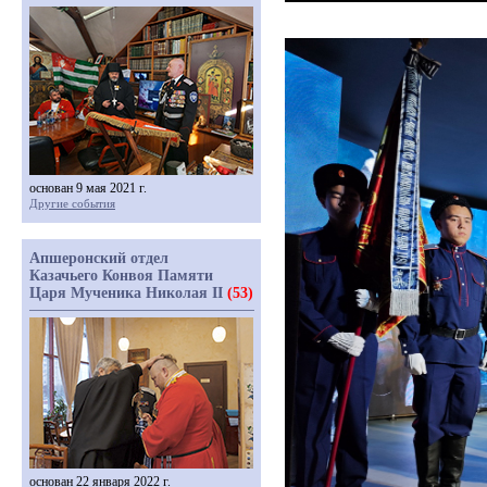
основан 9 мая 2021 г.
Другие события
Апшеронский отдел
Казачьего Конвоя Памяти
Царя Мученика Николая II
(53)
основан 22 января 2022 г.