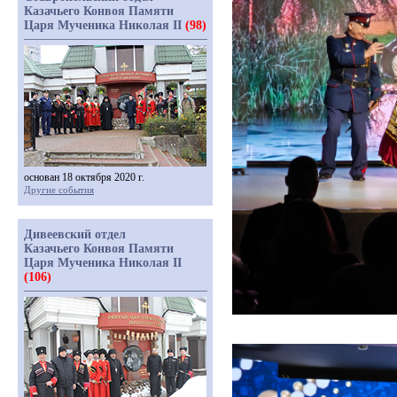
Казачьего Конвоя Памяти
Царя Мученика Николая II
(98)
основан 18 октября 2020 г.
Другие события
Дивеевский отдел
Казачьего Конвоя Памяти
Царя Мученика Николая II
(106)