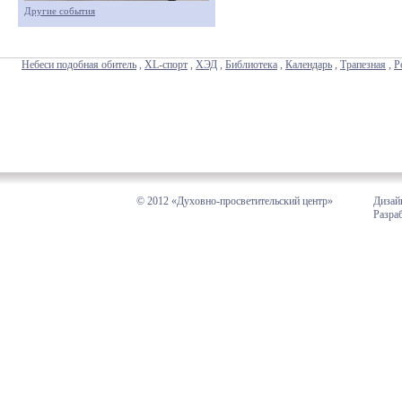
Другие события
Небеси подобная обитель
,
XL-спорт
,
ХЭД
,
Библиотека
,
Календарь
,
Трапезная
,
Р
© 2012 «Духовно-просветительский центр»
Дизай
Разра