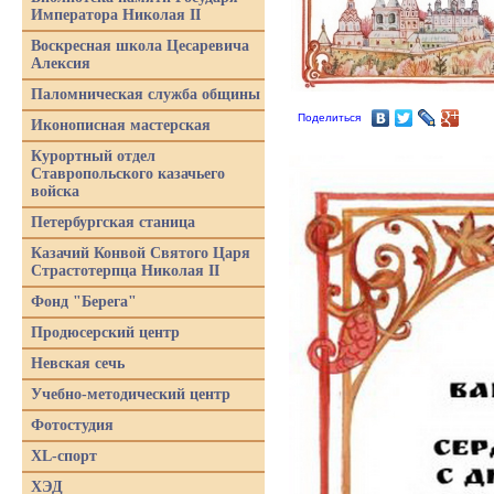
Императора Николая II
Воскресная школа Цесаревича
Алексия
Паломническая служба общины
Поделиться
Иконописная мастерская
Курортный отдел
Ставропольского казачьего
войска
Петербургская станица
Казачий Конвой Святого Царя
Страстотерпца Николая II
Фонд "Берега"
Продюсерский центр
Невская сечь
Учебно-методический центр
Фотостудия
XL-спорт
ХЭД