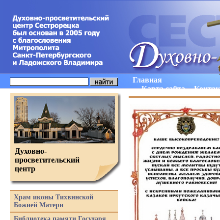
Главная
Карта сайта
Конта
Духовно-
просветительский
центр
Храм иконы Тихвинской
Божией Матери
Библиотека памяти Государя