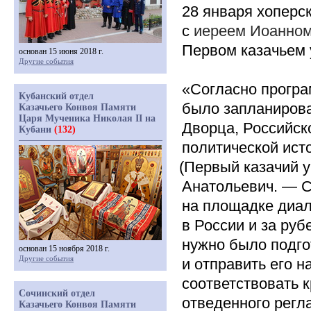
28 января хоперс
с
иереем Иоанном
Первом казачьем 
основан 15 июня 2018 г.
Другие события
«Согласно
програ
Кубанский отдел
было запланирова
Казачьего Конвоя Памяти
Царя Мученика Николая II на
Дворца,
Российск
Кубани
(132)
политической исто
(Первый
казачий у
Анатольевич. — С
на площадке диал
в России и за ру
нужно было подго
основан 15 ноября 2018 г.
Другие события
и отправить его н
соответствовать 
Сочинский отдел
отведенного регл
Казачьего Конвоя Памяти