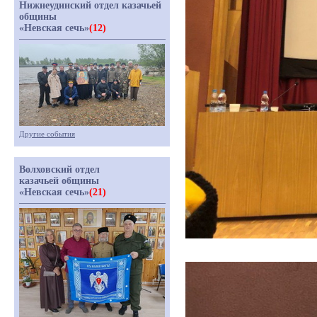
Нижнеудинский отдел казачьей
общины
«Невская сечь»
(12)
Другие события
Волховский отдел
казачьей общины
«Невская сечь»
(21)