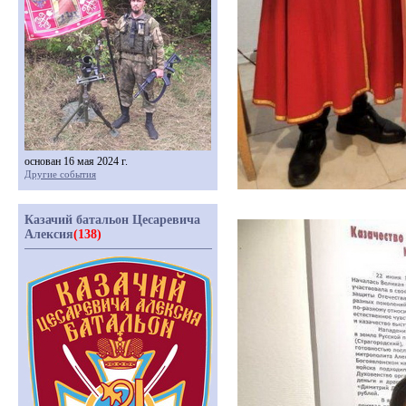
основан 16 мая 2024 г.
Другие события
Казачий батальон Цесаревича
Алексия
(138)