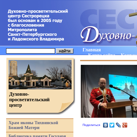
Главная
Карта сайта
Конта
Духовно-
просветительский
центр
Храм иконы Тихвинской
Поделиться
Божией Матери
Библиотека памяти Государя