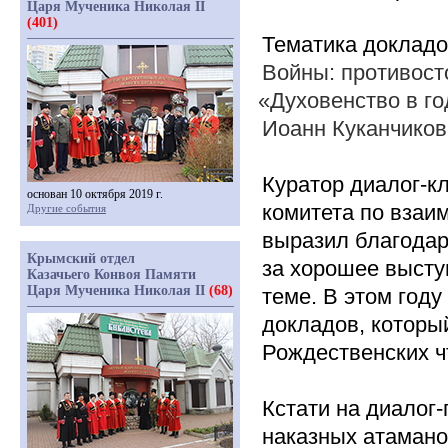
Царя Мученика Николая II
(401)
Тематика доклад
Войны: противост
«Духовенство
в го
Иоанн Куканчиков
Куратор диалог-к
основан 10 октября 2019 г.
комитета по взаи
Другие события
выразил благодар
Крымский отдел
за хорошее высту
Казачьего Конвоя Памяти
Царя Мученика Николая II
(68)
теме. В этом год
докладов, которы
Рождественских ч
Кстати на диалог
наказных атамано