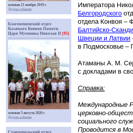
Императора Ник
основан 21 ноября 2019 г.
Другие события
Белгородского
отд
отдела Конвоя – 
Благовещенский отдел
Балтийско-Сканди
Казачьего Конвоя Памяти
Царя Мученика Николая II
(95)
Швеции и Латвии
в Подмосковье – 
Атаманы А. М. Се
с докладами в сво
Справка:
Международные Р
церковно-общест
основан 5 августа 2020 г.
Другие события
социального служ
Проводится в Мос
Ставропольский отдел