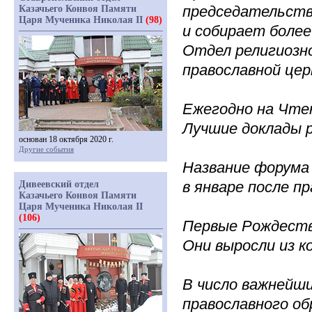
председательств
Казачьего Конвоя Памяти
Царя Мученика Николая II
(98)
и собирает боле
Отдел религиозно
православной цер
Ежегодно на Чте
Лучшие доклады р
основан 18 октября 2020 г.
Другие события
Название форума 
в январе после п
Дивеевский отдел
Казачьего Конвоя Памяти
Царя Мученика Николая II
(106)
Первые Рождестве
Они выросли из к
В число важнейш
православного об