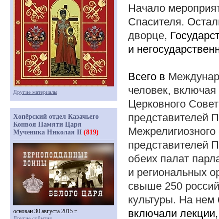
Начало мероприят
Спасителя. Остал
дворце,
Государс
и негосударствен
Всего в
Междунар
человек, включая
Другие материалы
Церковного Совет
представителей 
Хопёрский отдел Казачьего
Конвоя Памяти Царя
Межрелигиозного 
Мученика Николая II
(819)
представителей П
обеих палат парл
и региональных о
свыше 250 россий
культуры. На нем
включали лекции,
основан 30 августа 2015 г.
Другие события