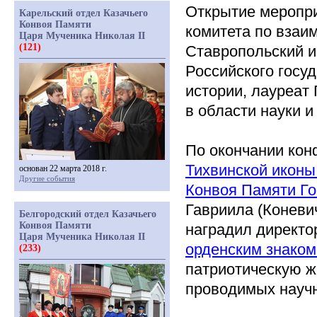
Открытие меропр
Карельский отдел Казачьего
Конвоя Памяти
комитета по взаи
Царя Мученика Николая II
(121)
Ставропольский 
Российского госу
истории, лауреат
в области науки и
По окончании кон
Тихвинской иконы
основан 22 марта 2018 г.
Другие события
Конвоя Памяти Г
Гавриила
(Коневи
Белгородский отдел Казачьего
Конвоя Памяти
наградил директ
Царя Мученика Николая II
орденским знаком
(233)
патриотическую ж
проводимых научн