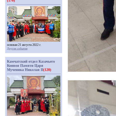
(170)
основан 21 августа 2022 г.
Другие события
Камчатский отдел Казачьего
Конвоя Памяти Царя
Мученика Николая II
(120)