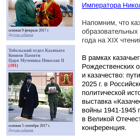
Императора Ник
Напомним, что ка
образовательных 
основан 9 февраля 2017 г.
Другие события
года на XIX чтени
Тобольский отдел Казачьего
Конвоя Памяти
В рамках казачье
Царя Мученика Николая II
Рождественских о
(101)
и казачество: пу
2025 г. в
Российск
политической ист
выставка
«Казаче
войны 1941-1945 г
в Великой Отечес
основан 5 сентября 2017 г.
конференция.
Другие события