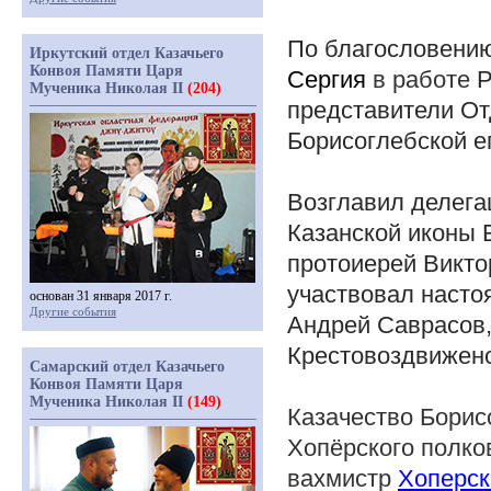
По благословени
Иркутский отдел Казачьего
Конвоя Памяти Царя
Сергия
в работе
Р
Мученика Николая II
(204)
представители От
Борисоглебской е
Возглавил делега
Казанской иконы 
протоиерей Викто
участвовал насто
основан 31 января 2017 г.
Другие события
Андрей Саврасов,
Крестовоздвиженс
Самарский отдел Казачьего
Конвоя Памяти Царя
Мученика Николая II
(149)
Казачество Борис
Хопёрского полков
вахмистр
Хоперск