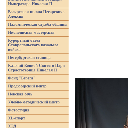
Императора Николая II
Воскресная школа Цесаревича
Алексия
Паломническая служба общины
Иконописная мастерская
Курортный отдел
Ставропольского казачьего
войска
Петербургская станица
Казачий Конвой Святого Царя
Страстотерпца Николая II
Фонд "Берега"
Продюсерский центр
Невская сечь
Учебно-методический центр
Фотостудия
XL-спорт
ХЭД