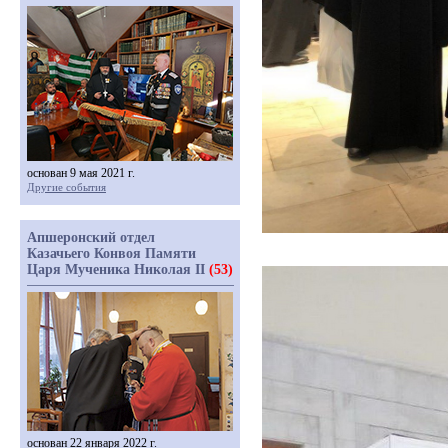
основан 9 мая 2021 г.
Другие события
Апшеронский отдел
Казачьего Конвоя Памяти
Царя Мученика Николая II
(53)
основан 22 января 2022 г.