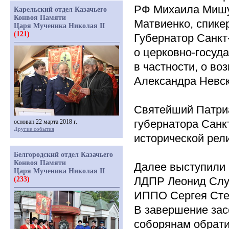
РФ Михаила Мишу
Карельский отдел Казачьего
Конвоя Памяти
Матвиенко, спике
Царя Мученика Николая II
(121)
Губернатор Санкт
о церковно-госуд
в частности, о во
Александра Невск
Святейший Патриа
губернатора Санк
основан 22 марта 2018 г.
Другие события
исторической рел
Белгородский отдел Казачьего
Конвоя Памяти
Далее выступили 
Царя Мученика Николая II
ЛДПР Леонид Слу
(233)
ИППО Сергея Степ
В завершение за
соборянам обрати