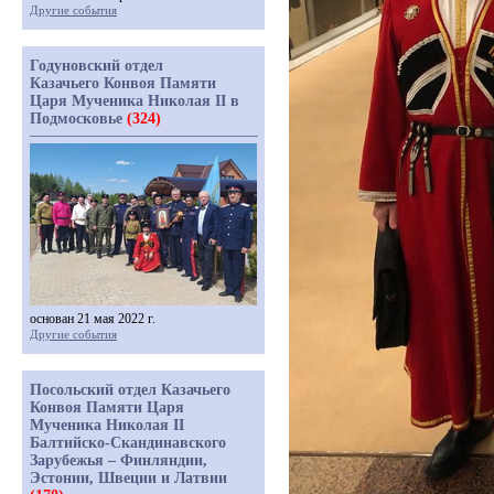
Другие события
Годуновский отдел
Казачьего Конвоя Памяти
Царя Мученика Николая II в
Подмосковье
(324)
основан 21 мая 2022 г.
Другие события
Посольский отдел Казачьего
Конвоя Памяти Царя
Мученика Николая II
Балтийско-Скандинавского
Зарубежья – Финляндии,
Эстонии, Швеции и Латвии