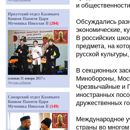
и общественности
Иркутский отдел Казачьего
Конвоя Памяти Царя
Обсуждались раз
Мученика Николая II
(204)
экономические, к
В российских шко
предмета, на кот
русской культуры,
В секционных зас
Минобороны, Моск
основан 31 января 2017 г.
Другие события
Чрезвычайные и П
иностранных посо
Самарский отдел Казачьего
дружественных го
Конвоя Памяти Царя
Мученика Николая II
(149)
Международное у
страны во многом