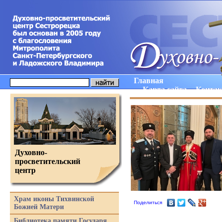
Главная
Карта сайта
Конта
Духовно-
просветительский
центр
Храм иконы Тихвинской
Поделиться
Божией Матери
Библиотека памяти Государя