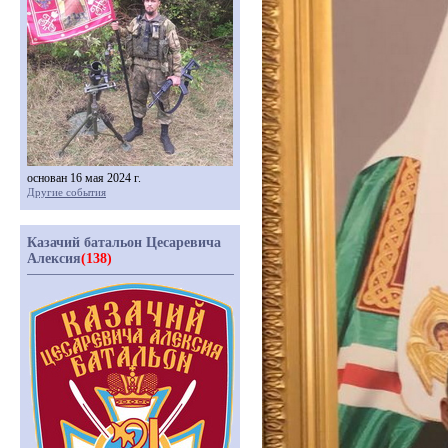
основан 16 мая 2024 г.
Другие события
Казачий батальон Цесаревича
Алексия
(138)