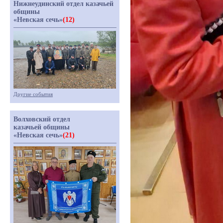
Нижнеудинский отдел казачьей
общины
«Невская сечь»
(12)
Другие события
Волховский отдел
казачьей общины
«Невская сечь»
(21)