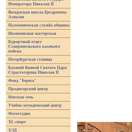
Императора Николая II
Воскресная школа Цесаревича
Алексия
Паломническая служба общины
Иконописная мастерская
Курортный отдел
Ставропольского казачьего
войска
Петербургская станица
Казачий Конвой Святого Царя
Страстотерпца Николая II
Фонд "Берега"
Продюсерский центр
Невская сечь
Учебно-методический центр
Фотостудия
XL-спорт
ХЭД