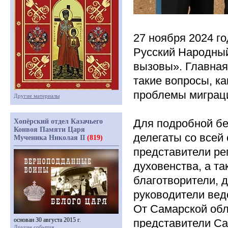
27 ноября 2024 г
Русский Народны
вызовы». Главная
такие вопросы, к
проблемы миграци
Другие материалы
Для подробной бе
Хопёрский отдел Казачьего
Конвоя Памяти Царя
делегаты со всей
Мученика Николая II
(819)
представители ре
духовенства, а т
благотворители, д
руководители вед
От Самарской обл
основан 30 августа 2015 г.
представители Са
Другие события