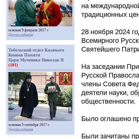
на международной
традиционных цен
основан 9 февраля 2017 г.
28 ноября 2024 г
Другие события
Всемирного Русск
Святейшего Патр
Тобольский отдел Казачьего
Конвоя Памяти
Царя Мученика Николая II
(101)
На заседании При
Русской Правосла
члены Совета Фе
деятели науки, о
общественности.
Было оглашено пр
основан 5 сентября 2017 г.
Другие события
Были зачитаны пр