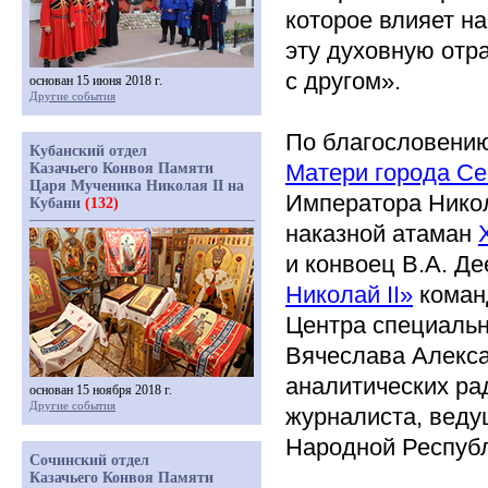
которое влияет н
эту духовную отр
с другом».
основан 15 июня 2018 г.
Другие события
По благословени
Кубанский отдел
Матери города Се
Казачьего Конвоя Памяти
Царя Мученика Николая II на
Императора Ник
Кубани
(132)
наказной атаман
и конвоец В.А. Д
Николай II»
коман
Центра специальн
Вячеслава Алекса
аналитических р
основан 15 ноября 2018 г.
Другие события
журналиста, веду
Народной Респуб
Сочинский отдел
Казачьего Конвоя Памяти