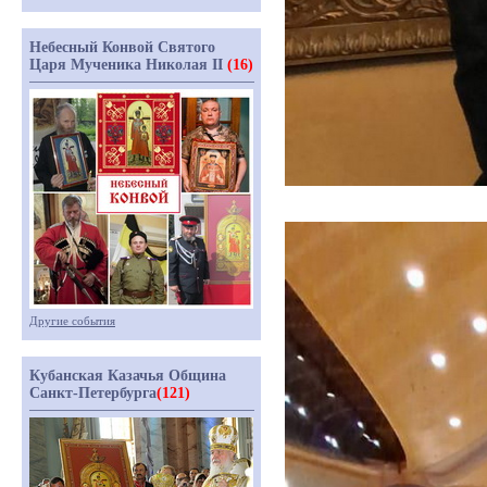
Небесный Конвой Святого
Царя Мученика Николая II
(16)
Другие события
Кубанская Казачья Община
Санкт-Петербурга
(121)