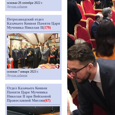
основан 28 сентября 2022 г.
Другие события
Петрозаводский отдел
Казачьего Конвоя Памяти Царя
Мученика Николая II
(179)
основан 7 января 2023 г.
Другие события
Отдел Казачьего Конвоя
Памяти Царя Мученика
Николая II при Войсковой
Православной Миссии
(67)