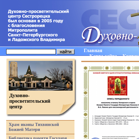
Главная
Карта сайта
Конта
Духовно-
просветительский
центр
Храм иконы Тихвинской
Божией Матери
Библиотека памяти Государя