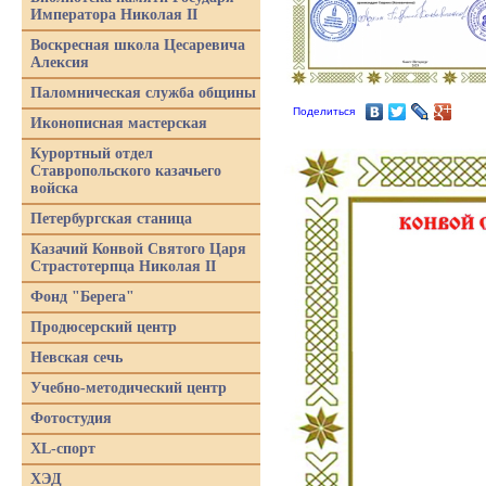
Императора Николая II
Воскресная школа Цесаревича
Алексия
Паломническая служба общины
Поделиться
Иконописная мастерская
Курортный отдел
Ставропольского казачьего
войска
Петербургская станица
Казачий Конвой Святого Царя
Страстотерпца Николая II
Фонд "Берега"
Продюсерский центр
Невская сечь
Учебно-методический центр
Фотостудия
XL-спорт
ХЭД