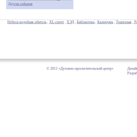
Другие события
Небеси подобная обитель
,
XL-спорт
,
ХЭД
,
Библиотека
,
Календарь
,
Трапезная
,
Р
© 2012 «Духовно-просветительский центр»
Дизай
Разра