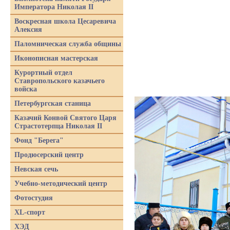
Императора Николая II
Воскресная школа Цесаревича
Алексия
Паломническая служба общины
Иконописная мастерская
Курортный отдел
Ставропольского казачьего
войска
Петербургская станица
Казачий Конвой Святого Царя
Страстотерпца Николая II
Фонд "Берега"
Продюсерский центр
Невская сечь
Учебно-методический центр
Фотостудия
XL-спорт
ХЭД