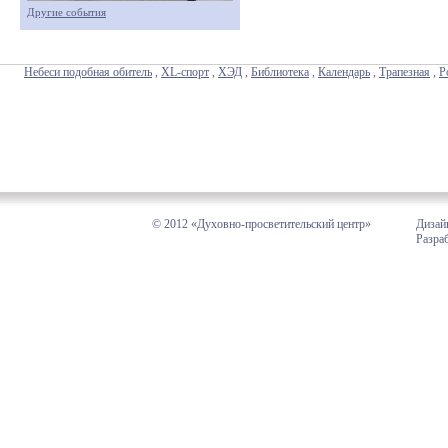
Другие события
Небеси подобная обитель
,
XL-спорт
,
ХЭД
,
Библиотека
,
Календарь
,
Трапезная
,
Р
© 2012 «Духовно-просветительский центр»
Дизай
Разра