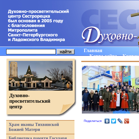
Главная
Карта сайта
Конта
Духовно-
просветительский
центр
Поделиться
Храм иконы Тихвинской
Божией Матери
Библиотека памяти Государя