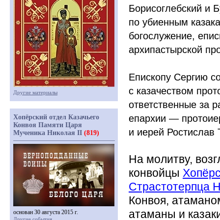
Борисоглебский и 
по убиенным казака
богослужение, епис
архипастырской пр
Епископу Сергию с
с казачеством про
Другие материалы
ответственные за р
епархии — протоие
Хопёрский отдел Казачьего
Конвоя Памяти Царя
и иерей Ростислав 
Мученика Николая II
(819)
На молитву, воз
конвойцы
Хопёрс
Страстотерпца Н
Конвоя, атамано
атаманы и казаки
основан 30 августа 2015 г.
Другие события