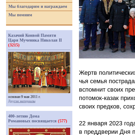
Мы благодарим и награждаем
Мы помним
Казачий Конвой Памяти
Царя Мученика Николая II
(3215)
Жертв политически
чья семья пострада
вспомнит своих пре
основан 9 мая 2011 г.
потомок-казак прих
Другие материалы
своих предков, сох
400-летию Дома
Романовых посвящается
(577)
22 января 2023 год
в преддверии Дня п