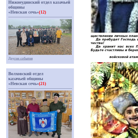
Нижнеудинский отдел казачьей
общины
«Невская сечь»
(12)
Другие события
Волховский отдел
казачьей общины
«Невская сечь»
(21)