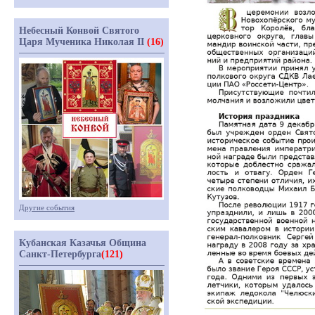
Небесный Конвой Святого
Царя Мученика Николая II
(16)
Другие события
Кубанская Казачья Община
Санкт-Петербурга
(121)