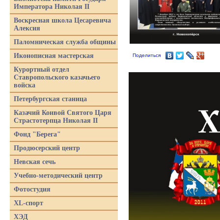
Императора Николая II
Воскресная школа Цесаревича
Алексия
Паломническая служба общины
Иконописная мастерская
Поделиться
Курортный отдел
Ставропольского казачьего
войска
Петербургская станица
Казачий Конвой Святого Царя
Страстотерпца Николая II
Фонд "Берега"
Продюсерский центр
Невская сечь
Учебно-методический центр
Фотостудия
XL-спорт
ХЭД