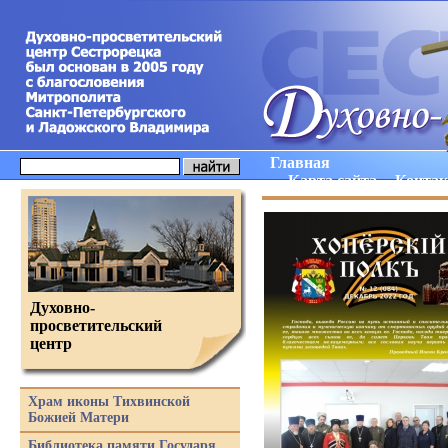
Главная
Карта сайта
Конта
Духовно-
просветительский
центр
Храм иконы Тихвинской
Божией Матери
Библиотека памяти Государя