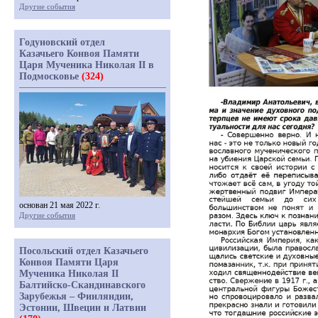
Другие события
Годуновский отдел
Казачьего Конвоя Памяти
Царя Мученика Николая II в
Подмосковье
(324)
основан 21 мая 2022 г.
Другие события
Посольский отдел Казачьего
Конвоя Памяти Царя
Мученика Николая II
Балтийско-Скандинавского
Зарубежья – Финляндии,
Эстонии, Швеции и Латвии