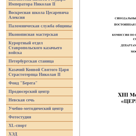
Императора Николая II
Воскресная школа Цесаревича
Алексия
Паломническая служба общины
Иконописная мастерская
Курортный отдел
Ставропольского казачьего
войска
Петербургская станица
Казачий Конвой Святого Царя
Страстотерпца Николая II
Фонд "Берега"
Продюсерский центр
Невская сечь
Учебно-методический центр
Фотостудия
XL-спорт
ХЭД