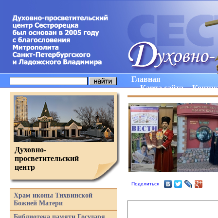
Главная
Карта сайта
Конта
Духовно-
просветительский
центр
Поделиться
Храм иконы Тихвинской
Божией Матери
Библиотека памяти Государя