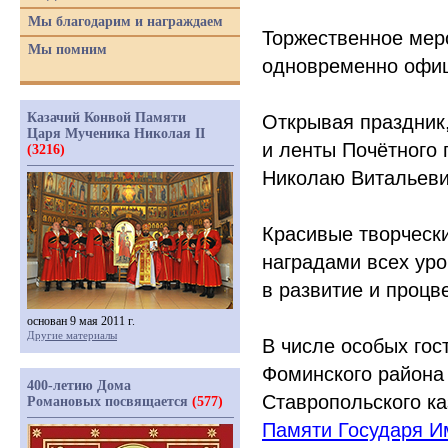
Мы благодарим и награждаем
Торжественное мер
Мы помним
одновременно офиц
Казачий Конвой Памяти
Открывая праздник,
Царя Мученика Николая II
и ленты Почётного 
(3216)
Николаю Витальеви
Красивые творческ
наградами всех уро
в развитие и процв
основан 9 мая 2011 г.
Другие материалы
В числе особых гос
Фоминского района 
400-летию Дома
Ставропольского ка
Романовых посвящается
(577)
Памяти Государя И