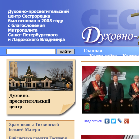
Главная
Карта сайта
Конта
Духовно-
просветительский
центр
Поделиться
Храм иконы Тихвинской
Божией Матери
Библиотека памяти Государя