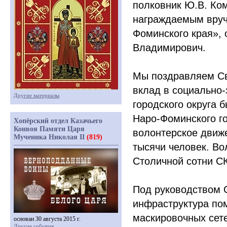
полковник Ю.В. Ком
награждаемым вруч
Фоминского края», 
Владимирович.
Мы поздравляем Св
вклад в социально
Другие материалы
городского округа 
Наро-Фоминского го
Хопёрский отдел Казачьего
Конвоя Памяти Царя
волонтерское движ
Мученика Николая II
(819)
тысячи человек. Во
Столичной сотни СК
Под руководством 
инфраструктура пом
маскировочных сет
основан 30 августа 2015 г.
Другие события