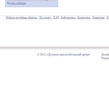
Другие события
Небеси подобная обитель
,
XL-спорт
,
ХЭД
,
Библиотека
,
Календарь
,
Трапезная
,
Р
© 2012 «Духовно-просветительский центр»
Дизай
Разра