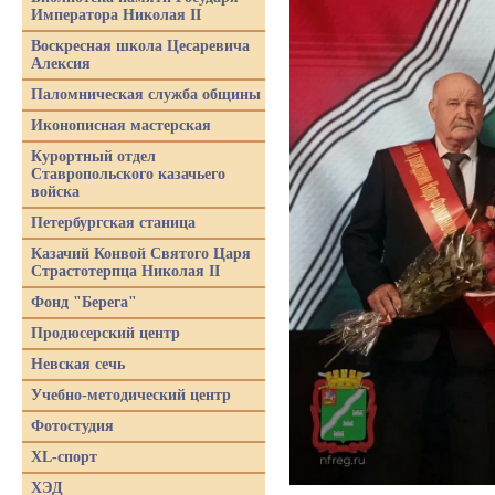
Императора Николая II
Воскресная школа Цесаревича
Алексия
Паломническая служба общины
Иконописная мастерская
Курортный отдел
Ставропольского казачьего
войска
Петербургская станица
Казачий Конвой Святого Царя
Страстотерпца Николая II
Фонд "Берега"
Продюсерский центр
Невская сечь
Учебно-методический центр
Фотостудия
XL-спорт
ХЭД