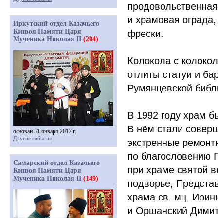
продовольственная
и храмовая ограда,
Иркутский отдел Казачьего
Конвоя Памяти Царя
фрески.
Мученика Николая II
(204)
Колокола с колокол
отлиты статуи и б
Румянцевской библ
В 1992 году храм 
В нём стали совер
основан 31 января 2017 г.
Другие события
экстренные ремонтн
по благословению 
Самарский отдел Казачьего
при храме святой 
Конвоя Памяти Царя
Мученика Николая II
(149)
подворье, Представ
храма св. мц. Ирин
и Оршанский Димит