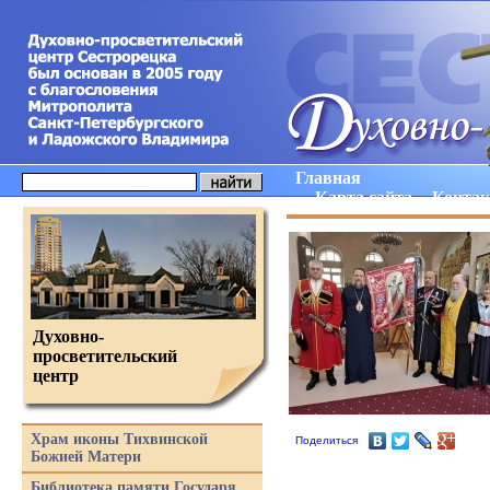
Главная
Карта сайта
Конта
Духовно-
просветительский
центр
Храм иконы Тихвинской
Поделиться
Божией Матери
Библиотека памяти Государя