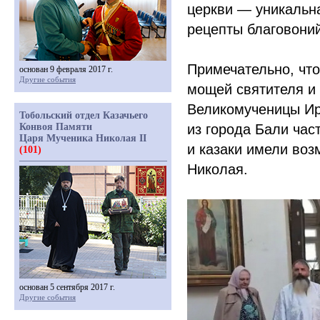
церкви — уникальн
рецепты благовоний
Примечательно, что
основан 9 февраля 2017 г.
Другие события
мощей святителя и 
Великомученицы Ир
Тобольский отдел Казачьего
Конвоя Памяти
из города Бали час
Царя Мученика Николая II
и казаки имели во
(101)
Николая.
основан 5 сентября 2017 г.
Другие события