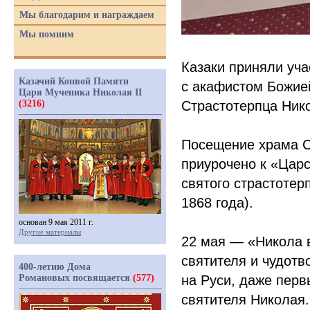
Мы благодарим и награждаем
Мы помним
Казаки приняли уча
Казачий Конвой Памяти
с акафистом Божие
Царя Мученика Николая II
(3216)
Страстотерпца Нико
Посещение храма С
приурочено к
«Цар
святого страстотер
1868 года).
основан 9 мая 2011 г.
Другие материалы
22 мая —
«Никола
в
святителя и чудотв
400-летию Дома
Романовых посвящается
(577)
на Руси, даже перв
святителя Николая.