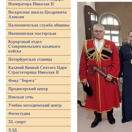
Императора Николая II
Воскресная школа Цесаревича
Алексия
Паломническая служба общины
Иконописная мастерская
Курортный отдел
Ставропольского казачьего
войска
Петербургская станица
Казачий Конвой Святого Царя
Страстотерпца Николая II
Фонд "Берега"
Продюсерский центр
Невская сечь
Учебно-методический центр
Фотостудия
XL-спорт
ХЭД