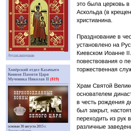
это была церковь в
Аскольда
(в
крещени
христианина.
Празднование в че
установлено на Рус
Киевском Иоанне II
Другие материалы
повествования о п
торжественная слу
Хопёрский отдел Казачьего
Конвоя Памяти Царя
Мученика Николая II
(819)
Храм Святой Велик
основателем дина
в честь рождения д
был закрыт, настоя
переходить из рук 
различные заведени
основан 30 августа 2015 г.
Другие события