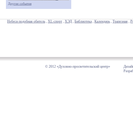
Другие события
Небеси подобная обитель
,
XL-спорт
,
ХЭД
,
Библиотека
,
Календарь
,
Трапезная
,
Р
© 2012 «Духовно-просветительский центр»
Дизай
Разра