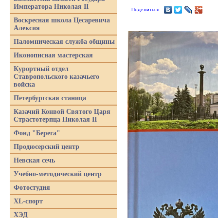
Императора Николая II
Поделиться
Воскресная школа Цесаревича
Алексия
Паломническая служба общины
Иконописная мастерская
Курортный отдел
Ставропольского казачьего
войска
Петербургская станица
Казачий Конвой Святого Царя
Страстотерпца Николая II
Фонд "Берега"
Продюсерский центр
Невская сечь
Учебно-методический центр
Фотостудия
XL-спорт
ХЭД