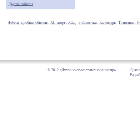
Другие события
Небеси подобная обитель
,
XL-спорт
,
ХЭД
,
Библиотека
,
Календарь
,
Трапезная
,
Р
© 2012 «Духовно-просветительский центр»
Дизай
Разра