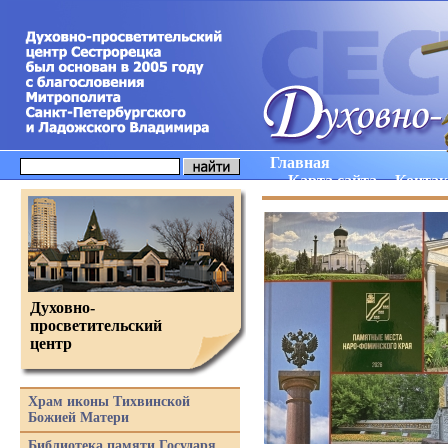
Главная
Карта сайта
Конта
Духовно-
просветительский
центр
Храм иконы Тихвинской
Божией Матери
Библиотека памяти Государя