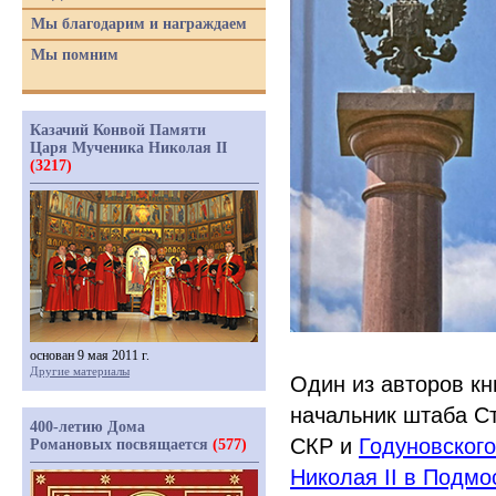
Мы благодарим и награждаем
Мы помним
Казачий Конвой Памяти
Царя Мученика Николая II
(3217)
основан 9 мая 2011 г.
Другие материалы
Один из авторов кн
начальник штаба Ст
400-летию Дома
СКР и
Годуновског
Романовых посвящается
(577)
Николая II в Подмо