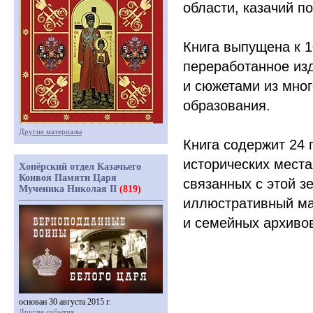
области, казачий п
Книга выпущена к 
переработанное из
и сюжетами из мног
образования.
Другие материалы
Книга содержит 24 
исторических места
Хопёрский отдел Казачьего
Конвоя Памяти Царя
связанных с этой з
Мученика Николая II
(819)
иллюстративный ма
и семейных архиво
основан 30 августа 2015 г.
Другие события