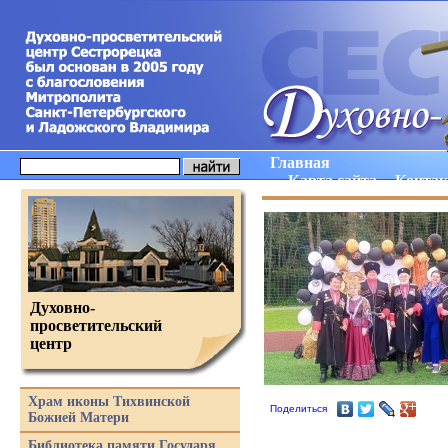
Главная
Карта сайта
Конта
Духовно-
просветительский
центр
Храм иконы Тихвинской
Поделиться
Божией Матери
Библиотека памяти Государя