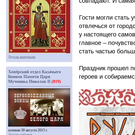
совпадают. И самая
Гости могли стать 
отвлечься от город
у настоящего само
главное – почувств
стать частью больш
Другие материалы
Праздник прошел п
Хопёрский отдел Казачьего
героев и собираем
Конвоя Памяти Царя
Мученика Николая II
(819)
основан 30 августа 2015 г.
Другие события