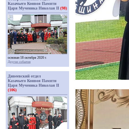
Казачьего Конвоя Памяти
Царя Мученика Николая II
(98)
основан 18 октября 2020 г.
Другие события
Дивеевский отдел
Казачьего Конвоя Памяти
Царя Мученика Николая II
(106)