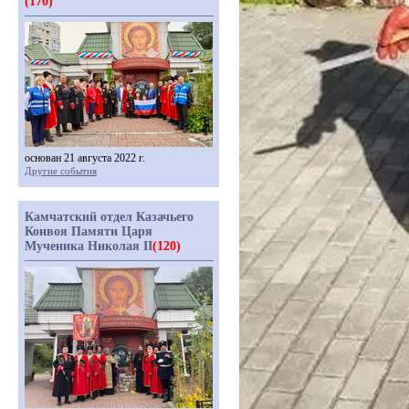
(170)
основан 21 августа 2022 г.
Другие события
Камчатский отдел Казачьего
Конвоя Памяти Царя
Мученика Николая II
(120)