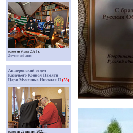
основан 9 мая 2021 г.
Другие события
Апшеронский отдел
Казачьего Конвоя Памяти
Царя Мученика Николая II
(53)
основан 22 января 2022 г.