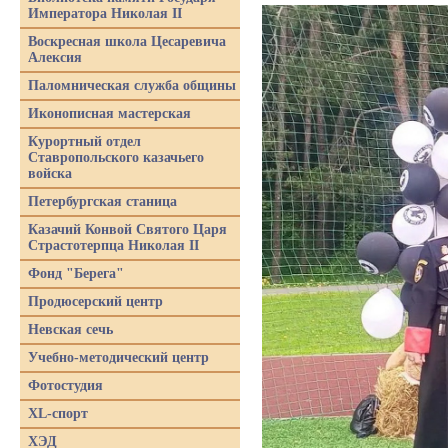
Императора Николая II
Воскресная школа Цесаревича
Алексия
Паломническая служба общины
Иконописная мастерская
Курортный отдел
Ставропольского казачьего
войска
Петербургская станица
Казачий Конвой Святого Царя
Страстотерпца Николая II
Фонд "Берега"
Продюсерский центр
Невская сечь
Учебно-методический центр
Фотостудия
XL-спорт
ХЭД