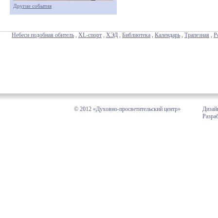
Другие события
Небеси подобная обитель
,
XL-спорт
,
ХЭД
,
Библиотека
,
Календарь
,
Трапезная
,
Р
© 2012 «Духовно-просветительский центр»
Дизай
Разра