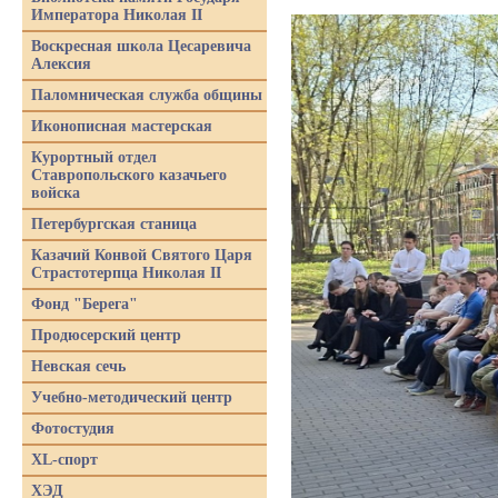
Императора Николая II
Воскресная школа Цесаревича
Алексия
Паломническая служба общины
Иконописная мастерская
Курортный отдел
Ставропольского казачьего
войска
Петербургская станица
Казачий Конвой Святого Царя
Страстотерпца Николая II
Фонд "Берега"
Продюсерский центр
Невская сечь
Учебно-методический центр
Фотостудия
XL-спорт
ХЭД