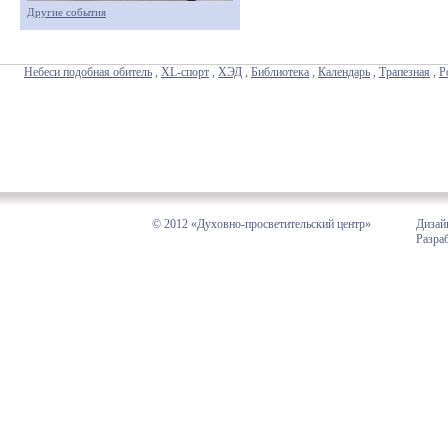
Другие события
Небеси подобная обитель
,
XL-спорт
,
ХЭД
,
Библиотека
,
Календарь
,
Трапезная
,
Р
© 2012 «Духовно-просветительский центр»
Дизай
Разра