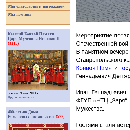
Мы благодарим и награждаем
Мы помним
Казачий Конвой Памяти
Мероприятие посвя
Царя Мученика Николая II
Отечественной войн
(3215)
В памятном вечере 
Ставропольского ка
Конвоя Памяти Гос
Геннадьевич Дегтяр
Иван Геннадьевич 
основан 9 мая 2011 г.
Другие материалы
ФГУП
«НТЦ
„Заря“,
Мужества.
400-летию Дома
Романовых посвящается
(577)
Гостями стали вете