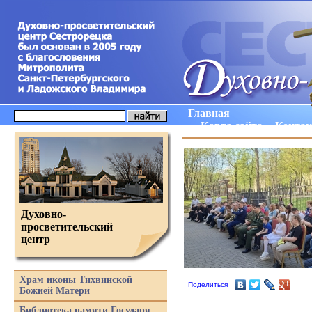
Главная
Карта сайта
Конта
Духовно-
просветительский
центр
Храм иконы Тихвинской
Поделиться
Божией Матери
Библиотека памяти Государя