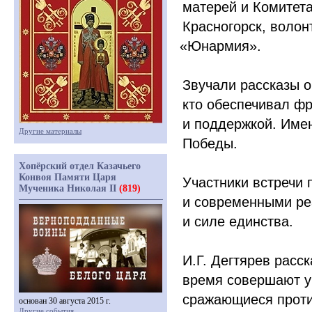
матерей и Комитета
Красногорск, воло
«Юнармия
».
Звучали рассказы о
кто обеспечивал ф
и поддержкой. Име
Другие материалы
Победы.
Хопёрский отдел Казачьего
Конвоя Памяти Царя
Участники встречи
Мученика Николая II
(819)
и современными ре
и силе единства.
И.Г. Дегтярев расс
время совершают у
сражающиеся прот
основан 30 августа 2015 г.
Другие события