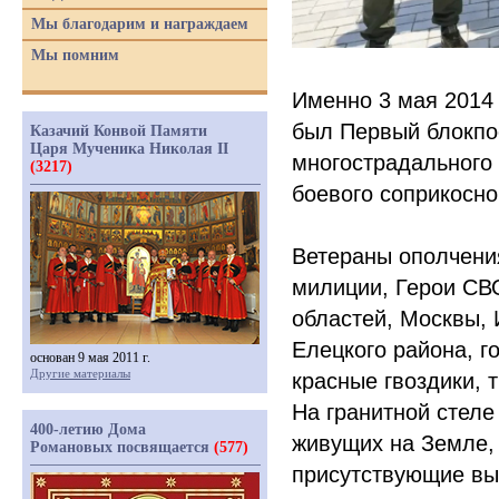
Мы благодарим и награждаем
Мы помним
Именно 3 мая 2014 
был Первый блокпос
Казачий Конвой Памяти
Царя Мученика Николая II
многострадального 
(3217)
боевого соприкосно
Ветераны ополчени
милиции, Герои СВО
областей, Москвы, 
Елецкого района, г
основан 9 мая 2011 г.
Другие материалы
красные гвоздики,
На гранитной стеле
400-летию Дома
живущих на Земле, 
Романовых посвящается
(577)
присутствующие выр