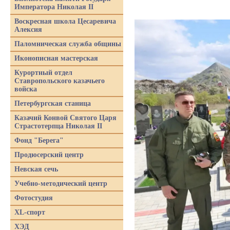
Императора Николая II
Воскресная школа Цесаревича
Алексия
Паломническая служба общины
Иконописная мастерская
Курортный отдел
Ставропольского казачьего
войска
Петербургская станица
Казачий Конвой Святого Царя
Страстотерпца Николая II
Фонд "Берега"
Продюсерский центр
Невская сечь
Учебно-методический центр
Фотостудия
XL-спорт
ХЭД