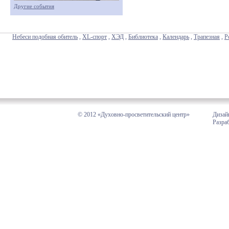
Другие события
Небеси подобная обитель
,
XL-спорт
,
ХЭД
,
Библиотека
,
Календарь
,
Трапезная
,
Р
© 2012 «Духовно-просветительский центр»
Дизай
Разра