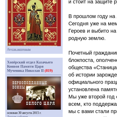
и стоит на защите 
В прошлом году на
Сегодня уже на ме
Героев и выбито на
родную землю.
Другие материалы
Почетный гражданин
блокпоста, ополчен
Хопёрский отдел Казачьего
Конвоя Памяти Царя
общества
«Станица
Мученика Николая II
(819)
об истории зарожде
официального праз
установлена памятн
Мы уже второй год 
всем, кто поддержа
мы с вами стали п
основан 30 августа 2015 г.
Другие события