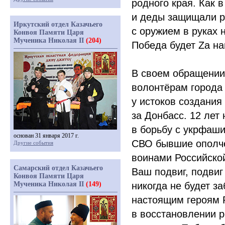
родного края. Как 
и деды защищали ро
Иркутский отдел Казачьего
с оружием в руках 
Конвоя Памяти Царя
Мученика Николая II
(204)
Победа будет Zа на
В своем обращении
волонтёрам города 
у истоков создания
за Донбасс. 12 лет
в борьбу с укрфаши
основан 31 января 2017 г.
СВО бывшие ополче
Другие события
воинами Российской
Самарский отдел Казачьего
Ваш подвиг, подвиг
Конвоя Памяти Царя
Мученика Николая II
(149)
никогда не будет 
настоящим героям Р
в восстановлении р