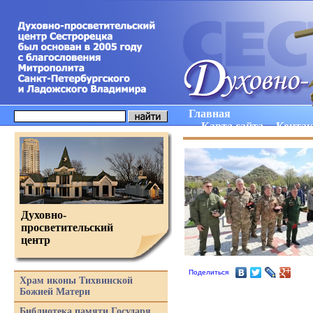
Главная
Карта сайта
Конта
Духовно-
просветительский
центр
Поделиться
Храм иконы Тихвинской
Божией Матери
Библиотека памяти Государя