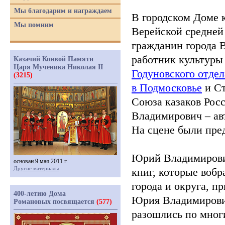
Мы благодарим и награждаем
В городском Доме 
Мы помним
Верейской средней
гражданин города 
работник культуры
Казачий Конвой Памяти
Царя Мученика Николая II
Годуновского отде
(3215)
в Подмосковье
и Ст
Союза казаков Рос
Владимирович – ав
На сцене были пре
Юрий Владимирович
основан 9 мая 2011 г.
Другие материалы
книг, которые вобр
города и округа, п
400-летию Дома
Юрия Владимирович
Романовых посвящается
(577)
разошлись по мног