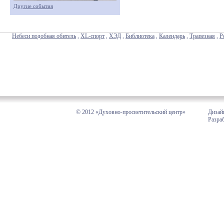
Другие события
Небеси подобная обитель
,
XL-спорт
,
ХЭД
,
Библиотека
,
Календарь
,
Трапезная
,
Р
© 2012 «Духовно-просветительский центр»
Дизай
Разра