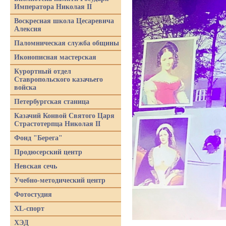
Императора Николая II
Воскресная школа Цесаревича
Алексия
Паломническая служба общины
Иконописная мастерская
Курортный отдел
Ставропольского казачьего
войска
Петербургская станица
Казачий Конвой Святого Царя
Страстотерпца Николая II
Фонд "Берега"
Продюсерский центр
Невская сечь
Учебно-методический центр
Фотостудия
XL-спорт
ХЭД