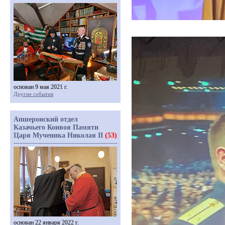
основан 9 мая 2021 г.
Другие события
Апшеронский отдел
Казачьего Конвоя Памяти
Царя Мученика Николая II
(53)
основан 22 января 2022 г.