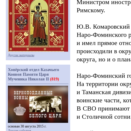
Министром иностра
Римскому.
Ю.В. Комаровский 
Наро-Фоминского р
и имел прямое отн
происходили в окру
Другие материалы
округа, но и о пла
Хопёрский отдел Казачьего
Наро-Фоминский го
Конвоя Памяти Царя
Мученика Николая II
(819)
На территории окр
и Таманская дивиз
воинские части, к
В СВО принимают у
и Столичной сотни
основан 30 августа 2015 г.
Другие события