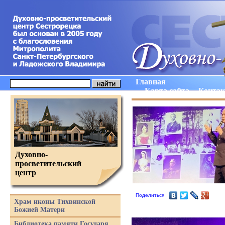
Главная
Карта сайта
Конта
Духовно-
просветительский
центр
Поделиться
Храм иконы Тихвинской
Божией Матери
Библиотека памяти Государя