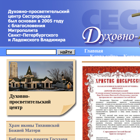
Главная
Карта сайта
Конта
Духовно-
просветительский
центр
Храм иконы Тихвинской
Божией Матери
Библиотека памяти Государя