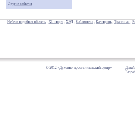
Другие события
Небеси подобная обитель
,
XL-спорт
,
ХЭД
,
Библиотека
,
Календарь
,
Трапезная
,
Р
© 2012 «Духовно-просветительский центр»
Дизай
Разра