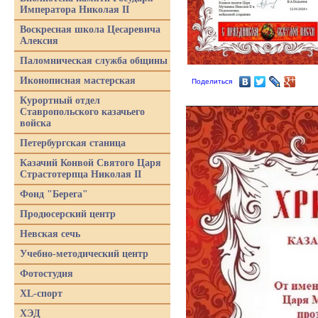
Императора Николая II
Воскресная школа Цесаревича
Алексия
Паломническая служба общины
Иконописная мастерская
Поделиться
Курортный отдел
Ставропольского казачьего
войска
Петербургская станица
Казачий Конвой Святого Царя
Страстотерпца Николая II
Фонд "Берега"
Продюсерский центр
Невская сечь
Учебно-методический центр
Фотостудия
XL-спорт
ХЭД