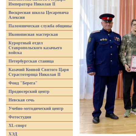
Императора Николая II
Воскресная школа Цесаревича
Алексия
Паломническая служба общины
Иконописная мастерская
Курортный отдел
Ставропольского казачьего
войска
Петербургская станица
Казачий Конвой Святого Царя
Страстотерпца Николая II
Фонд "Берега"
Продюсерский центр
Невская сечь
Учебно-методический центр
Фотостудия
XL-спорт
ХЭД