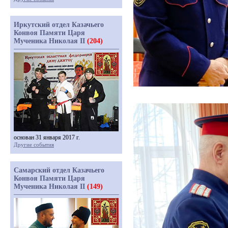
Иркутский отдел Казачьего
Конвоя Памяти Царя
Мученика Николая II
(204)
основан 31 января 2017 г.
Другие события
Самарский отдел Казачьего
Конвоя Памяти Царя
Мученика Николая II
(149)