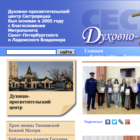
Главная
Карта сайта
Конта
Духовно-
просветительский
центр
Поделиться
Храм иконы Тихвинской
Божией Матери
Библиотека памяти Государя