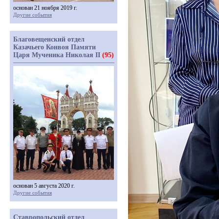
основан 21 ноября 2019 г.
Другие события
Благовещенский отдел
Казачьего Конвоя Памяти
Царя Мученика Николая II
(95)
основан 5 августа 2020 г.
Другие события
Ставропольский отдел