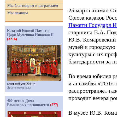
Мы благодарим и награждаем
25 марта атаман Ст
Мы помним
Союза казаков Рос
Памяти Государя 
Казачий Конвой Памяти
старшина В.А. Под
Царя Мученика Николая II
Ю.В. Комаровский 
(3216)
музей и городскую 
культуры с их про
благодарности за 
Во время юбилея ра
и ансамбля
«ТОТ
» 
основан 9 мая 2011 г.
Другие материалы
распространяет газ
проводит вечера ро
400-летию Дома
Романовых посвящается
(577)
В музее Ю.В. Кома