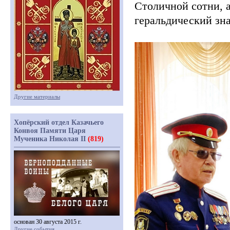
Столичной сотни, а
геральдический зн
Другие материалы
Хопёрский отдел Казачьего
Конвоя Памяти Царя
Мученика Николая II
(819)
основан 30 августа 2015 г.
Другие события