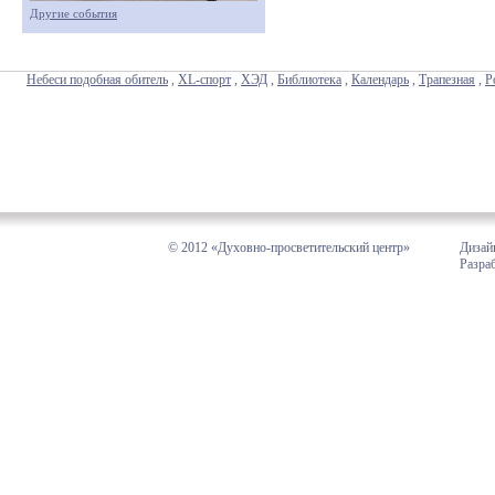
Другие события
Небеси подобная обитель
,
XL-спорт
,
ХЭД
,
Библиотека
,
Календарь
,
Трапезная
,
Р
© 2012 «Духовно-просветительский центр»
Дизай
Разра