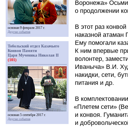
Воронежа» Осьми
о продолжении ко
В этот раз конво
основан 9 февраля 2017 г.
Другие события
наказной атаман 
Ему помогали каза
Тобольский отдел Казачьего
К ним впервые пр
Конвоя Памяти
Царя Мученика Николая II
волонтер, замест
(101)
Иваныча» В.И. Ху
накидки, сети, б
питания и др.
В комплектовании
«Плетем
сети»
(В
и конвоя. Гумани
основан 5 сентября 2017 г.
Другие события
и добровольческо