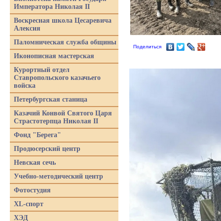
Императора Николая II
Воскресная школа Цесаревича
Алексия
Паломническая служба общины
Поделиться
Иконописная мастерская
Курортный отдел
Ставропольского казачьего
войска
Петербургская станица
Казачий Конвой Святого Царя
Страстотерпца Николая II
Фонд "Берега"
Продюсерский центр
Невская сечь
Учебно-методический центр
Фотостудия
XL-спорт
ХЭД