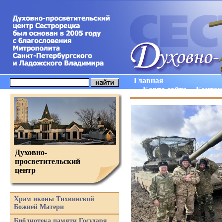
Главная
Карта сайта
Конта
Духовно-
просветительский
центр
Храм иконы Тихвинской
Божией Матери
Библиотека памяти Государя