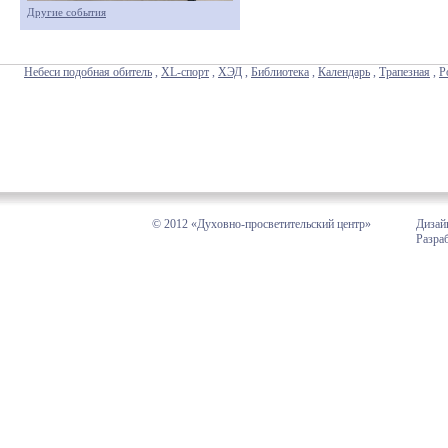
Другие события
Небеси подобная обитель
,
XL-спорт
,
ХЭД
,
Библиотека
,
Календарь
,
Трапезная
,
Р
© 2012 «Духовно-просветительский центр»
Дизай
Разра