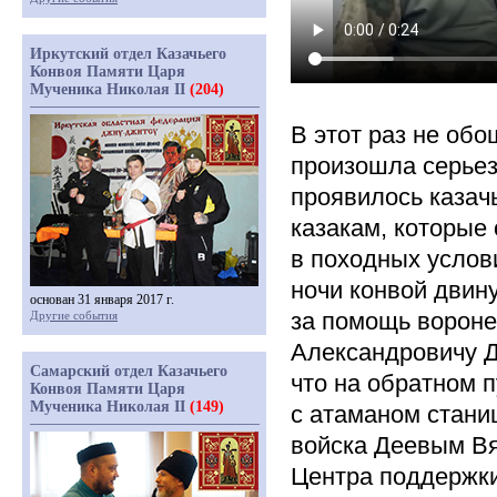
Иркутский отдел Казачьего
Конвоя Памяти Царя
Мученика Николая II
(204)
В этот раз не об
произошла серьез
проявилось казач
казакам, которые
в походных услов
ночи конвой двин
основан 31 января 2017 г.
за помощь вороне
Другие события
Александровичу Де
Самарский отдел Казачьего
что на обратном 
Конвоя Памяти Царя
Мученика Николая II
(149)
с атаманом стани
войска Деевым В
Центра поддержки