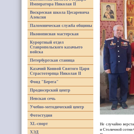
Императора Николая II
Воскресная школа Цесаревича
Алексия
Паломническая служба общины
Иконописная мастерская
Курортный отдел
Ставропольского казачьего
войска
Петербургская станица
Казачий Конвой Святого Царя
Страстотерпца Николая II
Фонд "Берега"
Продюсерский центр
Невская сечь
Учебно-методический центр
Фотостудия
XL-спорт
Не случайно верст
и Столичной сотни 
ХЭД