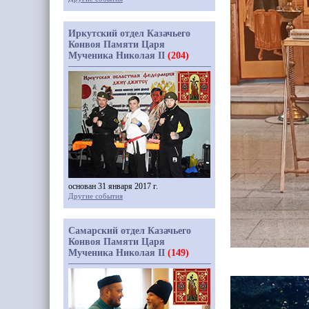
Иркутский отдел Казачьего
Конвоя Памяти Царя
Мученика Николая II
(204)
основан 31 января 2017 г.
Другие события
Самарский отдел Казачьего
Конвоя Памяти Царя
Мученика Николая II
(149)