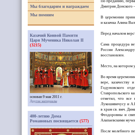
По преданию, перва
Дмитрия Донского —
Мы благодарим и награждаем
Мы помним
В церемонии приня
и казачка Алина Вал
Перед началом верс
Казачий Конвой Памяти
Царя Мученика Николая II
Сама процедура ве
(3215)
России Александру
восстановлен.
Место, на котором 
Во время церемонии
вере, казачеству 
Годуновского от
Ставропольского ка
основан 9 мая 2011 г.
отметил, что все 
Другие материалы
Лукошявичусу и А.
в храм св. вмч. Д
Феодоровны и свя
400-летию Дома
Алапаевскими мучен
Романовых посвящается
(577)
После молебного пе