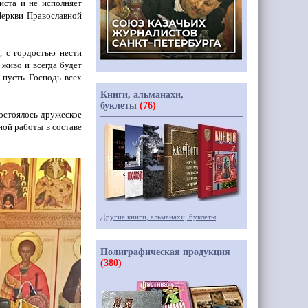
иста и не исполняет
 Церкви Православной
, с гордостью нести
 живо и всегда будет
 пусть Господь всех
Книги, альманахи,
буклеты
(76)
остоялось дружеское
ной работы в составе
Другие книги, альманахи, буклеты
Полиграфическая продукция
(380)