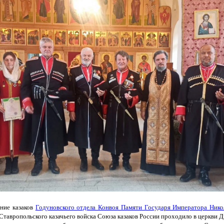
ание казаков
Годуновского отдела Конвоя Памяти Государя Императора Ник
Ставропольского казачьего войска Союза казаков России проходило в церкви 