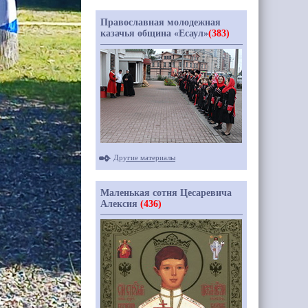
Православная молодежная
казачья община «Есаул»
(383)
Другие материалы
Маленькая сотня Цесаревича
Алексия
(436)