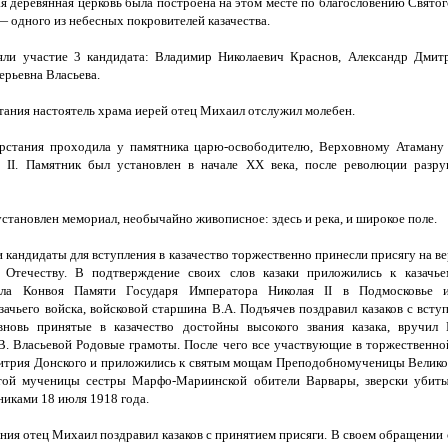
я деревянная церковь была построена на этом месте по благословению Святог
 одного из небесных покровителей казачества.
ли участие 3 кандидата: Владимир Николаевич Краснов, Александр Дмит
ерьевна Власьева.
тания настоятель храма иерей отец Михаил отслужил молебен.
рстания проходила у памятника царю-освободителю, Верховному Атаману 
 II. Памятник был установлен в начале
XX
века, после революции разру
установлен мемориал, необычайно живописное: здесь и река, и широкое поле.
 кандидаты для вступления в казачество торжественно принесли присягу на в
и Отечеству. В подтверждение своих слов казаки приложились к казачье
дела Конвоя Памяти Государя Императора Николая
II
в Подмосковье и
зачьего войска, войсковой старшина В.А. Подъячев поздравил казаков с вступ
вновь принятые в казачество достойны высокого звания казака, вручил 
В. Власьевой Родовые грамоты. После чего все участвующие в торжественн
имитрия Донского и приложились к святым мощам Преподобномученицы Велико
той мученицы сестры Марфо-Мариинской обители Варвары, зверски убиты
иками 18 июля 1918 года.
ния отец Михаил поздравил казаков с принятием присяги. В своем обращении 