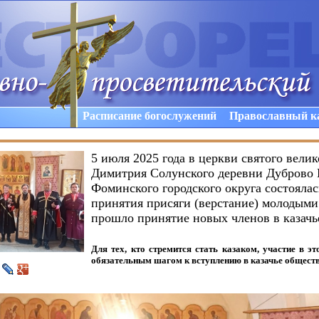
Расписание богослужений
Православный к
5 июля 2025 года в церкви святого вели
Димитрия Солунского деревни Дуброво 
Фоминского городского округа состояла
принятия присяги (верстание) молодыми
прошло принятие новых членов в казачь
Для тех, кто стремится стать казаком, участие в э
обязательным шагом к вступлению в казачье общест