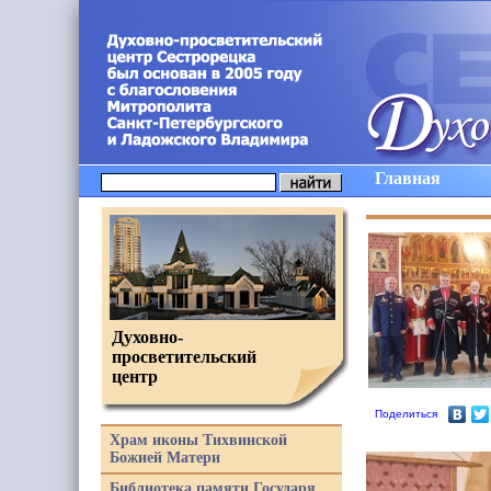
Главная
Духовно-
просветительский
центр
Поделиться
Храм иконы Тихвинской
Божией Матери
Библиотека памяти Государя