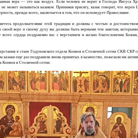
авная вера — это как воздух. Если человек не верит в Господа Иисуса Хр
н не может называться казаком. Принимая присягу, казак говорит, что верен
верность, прежде всего, заключается в том, что он исповедует Православие.
ляетесь продолжателями этой традиции и должны с честью и достоинством
о своей вере и своему духу вы должны быть верными тем заветам, которыми
т всего сердца поздравляю вас с верстанием и желаю благословения Божия,
ерстания в стане Годуновского отдела Конвоя и Столичной сотни СКВ СКР с
ом казаки еще раз поздравили вновь принятых в казачество, пожелали им актив
а Конвоя и Столичной сотни.