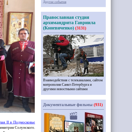
Другие события
Православная студия
архимандрита Гавриила
(Коневиченко)
(3131)
Взаимодействия с телеканалами, сайтом
митрополии Санкт-Петербурга и
другими новостными сайтами
Документальные фильмы
(931)
олая
II
в Подмосковье
Димитрия Солунского.