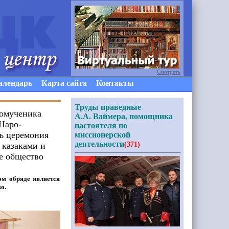
Смотреть
алендарь
Карта сайта
Контакты
Труды праведные
комученика
А.А. Ваймера, помощника
Наро-
настоятеля по
сь церемония
миссионерской
деятельности
 казаками и
(371)
е общество
том обряде является
во.