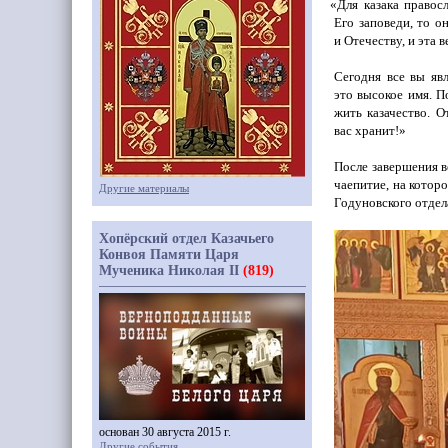
«Для
казака правосл
Его заповеди, то о
и Отечеству, и эта 
Сегодня все вы яв
это высокое имя. П
жить казачество. О
вас хранит!»
После завершения в
чаепитие, на котор
Другие материалы
Годуновского отдел
Хопёрский отдел Казачьего
Конвоя Памяти Царя
Мученика Николая II
(819)
основан 30 августа 2015 г.
Другие события