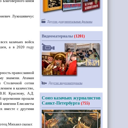
о Благоверного князя
риевич Лукошявичус
Другие документальные фильмы
Видеоматериалы
(1201)
всех казачьих войск
шен, а в 2020 году
ерность православной
му знамени. Атаман
 Столичной сотни
Другие видеоматериалы
лением в казачество,
В.Н. Краснову, А.Д.
Союз казачьих журналистов
ой церемонии прошли
Санкт-Петербурга
(755)
й княгини Елисаветы
х вместе с другими
отец Михаил сказал: