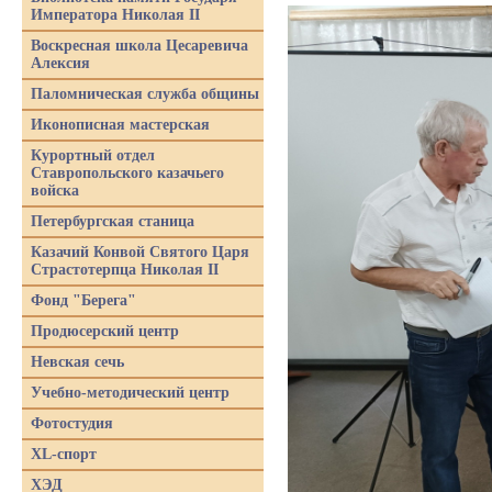
Императора Николая II
Воскресная школа Цесаревича
Алексия
Паломническая служба общины
Иконописная мастерская
Курортный отдел
Ставропольского казачьего
войска
Петербургская станица
Казачий Конвой Святого Царя
Страстотерпца Николая II
Фонд "Берега"
Продюсерский центр
Невская сечь
Учебно-методический центр
Фотостудия
XL-спорт
ХЭД