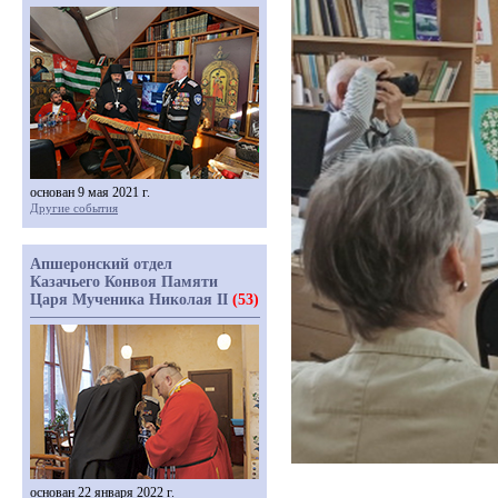
основан 9 мая 2021 г.
Другие события
Апшеронский отдел
Казачьего Конвоя Памяти
Царя Мученика Николая II
(53)
основан 22 января 2022 г.