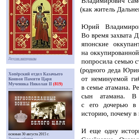
Владимирович сам
(как
житель Дальнег
Юрий Владимиров
Во время захвата Д
японские оккупан
на оккупированной 
Другие материалы
попросила семью с
(родного
деда Юрия 
Хопёрский отдел Казачьего
от неминуемой ги
Конвоя Памяти Царя
Мученика Николая II
(819)
в семье атамана. Р
сын атамана. В
с его дочерью в
историю, почему в 
И еще одну истор
основан 30 августа 2015 г.
Другие события