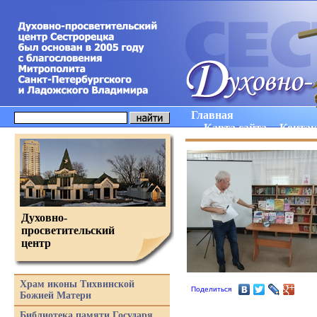
Главная
Карта сайта
Конта
Духовно-
просветительский
центр
Храм иконы Тихвинской
Поделиться
Божией Матери
Библиотека памяти Государя