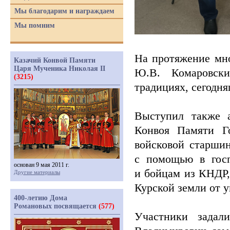
Мы благодарим и награждаем
Мы помним
На протяжение мно
Казачий Конвой Памяти
Царя Мученика Николая II
Ю.В. Комаровски
(3215)
традициях, сегодн
Выступил также а
Конвоя Памяти Г
войсковой старшин
с помощью в госп
основан 9 мая 2011 г.
и бойцам из КНДР
Другие материалы
Курской земли от 
400-летию Дома
Романовых посвящается
(577)
Участники задал