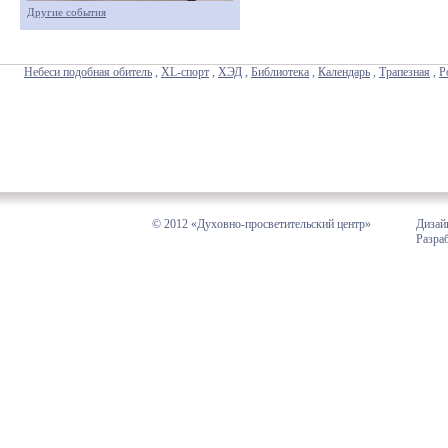
Другие события
Небеси подобная обитель
,
XL-спорт
,
ХЭД
,
Библиотека
,
Календарь
,
Трапезная
,
Р
© 2012 «Духовно-просветительский центр»
Дизай
Разра