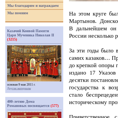
Мы благодарим и награждаем
На этом круге бы
Мы помним
Мартынов. Донско
В дальнейшем он 
Казачий Конвой Памяти
России несколько ра
Царя Мученика Николая II
(3215)
За эти годы было 
самих казаков… Пр
до крепкой опоры г
издано 17 Указов
десятки постановл
основан 9 мая 2011 г.
государства к во
Другие материалы
стало беспрецеде
историческому пр
400-летию Дома
Романовых посвящается
(577)
Приветственное 