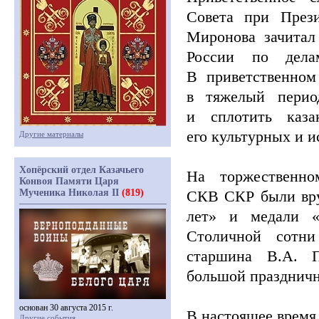
Совета при През
Миронова зачитал
России по делам
В приветственном
в тяжелый перио
и сплотить каза
его культурных и 
Другие материалы
Хопёрский отдел Казачьего
На торжественно
Конвоя Памяти Царя
Мученика Николая II
(819)
СКВ СКР были вр
лет» и медали
Столичной сотни 
старшина В.А. П
большой праздничн
основан 30 августа 2015 г.
В настоящее время
Другие события