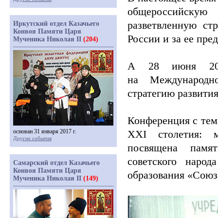
общероссийску
разветвленную ст
Иркутский отдел Казачьего
Конвоя Памяти Царя
России и за ее пре
Мученика Николая II
(204)
А 28 июня 202
на Международно
стратегию развития
Конференция с тем
основан 31 января 2017 г.
XXI столетия: м
Другие события
посвящена памя
советского наро
Самарский отдел Казачьего
Конвоя Памяти Царя
образования
«Союз
Мученика Николая II
(149)