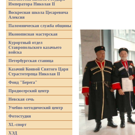
Императора Николая II
Воскресная школа Цесаревича
Алексия
Паломническая служба общины
Иконописная мастерская
Курортный отдел
Ставропольского казачьего
войска
Петербургская станица
Казачий Конвой Святого Царя
Страстотерпца Николая II
Фонд "Берега"
Продюсерский центр
Невская сечь
Учебно-методический центр
Фотостудия
XL-спорт
ХЭД