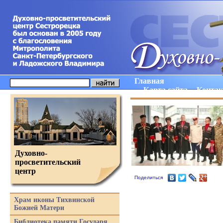
Главная
Карта сайта
Конта
Духовно-
просветительский
центр
Поделиться
Храм иконы Тихвинской
Божией Матери
Библиотека памяти Государя