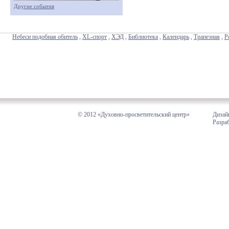
Другие события
Небеси подобная обитель
,
XL-спорт
,
ХЭД
,
Библиотека
,
Календарь
,
Трапезная
,
Р
© 2012 «Духовно-просветительский центр»
Дизай
Разра