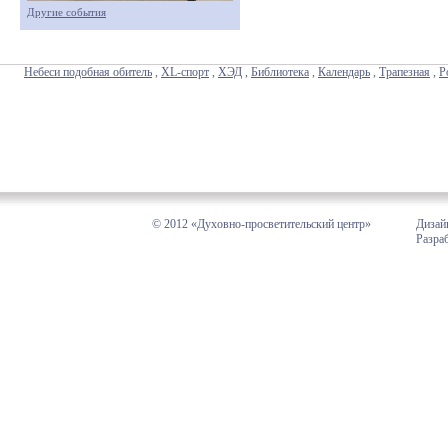
Другие события
Небеси подобная обитель
,
XL-спорт
,
ХЭД
,
Библиотека
,
Календарь
,
Трапезная
,
Р
© 2012 «Духовно-просветительский центр»
Дизай
Разра