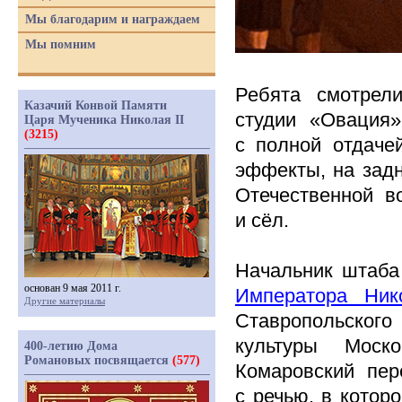
Мы благодарим и награждаем
Мы помним
Ребята смотрел
Казачий Конвой Памяти
студии
«Овация
»
Царя Мученика Николая II
(3215)
с полной отдаче
эффекты, на задн
Отечественной в
и сёл.
Начальник штаб
основан 9 мая 2011 г.
Императора Ни
Другие материалы
Ставропольског
культуры Моск
400-летию Дома
Романовых посвящается
(577)
Комаровский пер
с речью, в котор