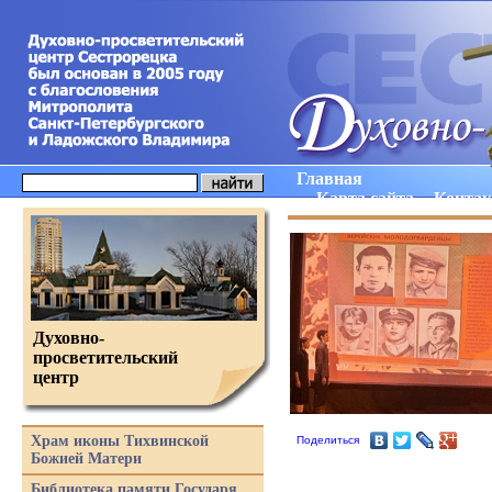
Главная
Карта сайта
Конта
Духовно-
просветительский
центр
Храм иконы Тихвинской
Поделиться
Божией Матери
Библиотека памяти Государя