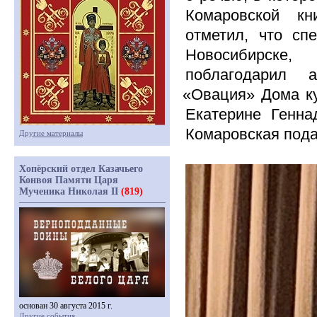
Комаровской кн
отметил, что сп
Новосибирске,
поблагодарил а
«Овация
» Дома к
Екатерине Генна
Комаровская пода
Другие материалы
Хопёрский отдел Казачьего
Конвоя Памяти Царя
Мученика Николая II
(819)
основан 30 августа 2015 г.
Другие события