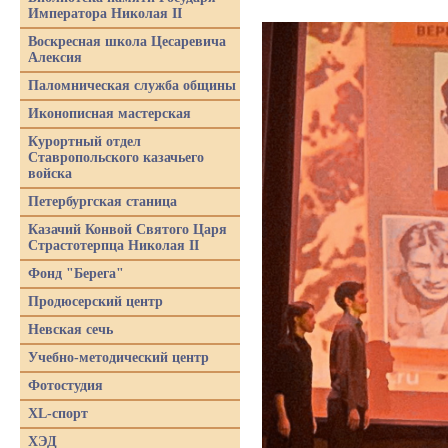
Императора Николая II
Воскресная школа Цесаревича
Алексия
Паломническая служба общины
Иконописная мастерская
Курортный отдел
Ставропольского казачьего
войска
Петербургская станица
Казачий Конвой Святого Царя
Страстотерпца Николая II
Фонд "Берега"
Продюсерский центр
Невская сечь
Учебно-методический центр
Фотостудия
XL-спорт
ХЭД