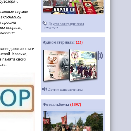
угозора».
языковых нормах
 включались
а прошла
Другая полиграфическая
ны впервые,
продукция
 участие
Аудиоматериалы
(23)
раеведческие книги
невой. Казачка,
в памяти своих
сть.
Другие аудиоматериалы
Фотоальбомы
(1897)