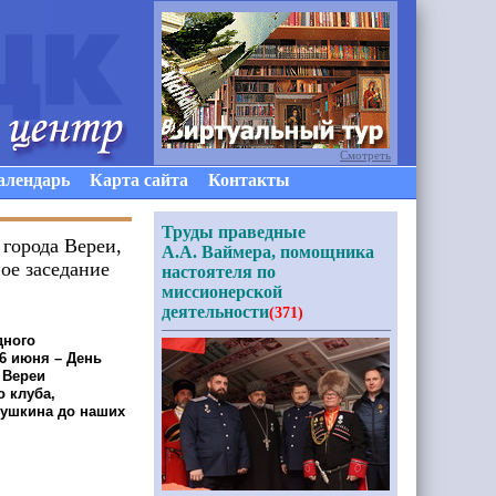
Смотреть
алендарь
Карта сайта
Контакты
Труды праведные
 города Вереи,
А.А. Ваймера, помощника
ое заседание
настоятеля по
миссионерской
деятельности
(371)
дного
(6
июня – День
 Вереи
о клуба,
Пушкина до наших