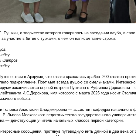
С. Пушкин, о творчестве которого говорилось на заседании клуба, в сво
 за участие в битве с турками, о чем он написал такие строки:
цов.
шайку;
и шатров
гайку.
Путешествии
в Арзрум», что казаки сражались храбро: 200 казаков проти
пело подкрепление. Поэт был всегда душою со смельчаками. Интересно 
зрум» заканчивается сценой встречи Пушкина с Руфином Дороховым – 
-лейтенанта И.С.Дорохова, имя которого с марта 2025 года носит Столич
азачьего войска.
и Головко Анастасия Владимировна — ассистент кафедры начального ф
. Р. Львова Московского педагогического государственного университет
на — действующий учитель начальных классов первой категории.
нтересные сообщения, протянув путеводную нить длиной в два века от 