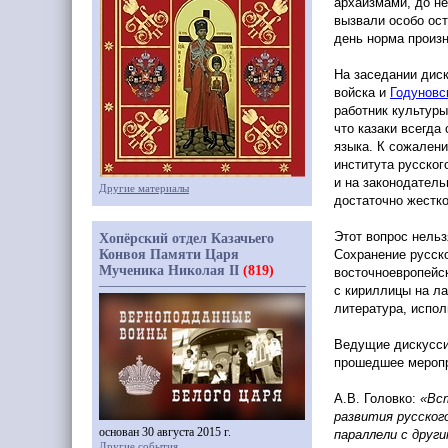
архаизмами, до н
вызвали особо ос
день норма произ
На заседании диск
войска и
Годуновс
работник культуры
что казаки всегда
языка. К сожалени
института русског
и на законодатель
Другие материалы
достаточно жестк
Этот вопрос нельз
Хопёрский отдел Казачьего
Конвоя Памяти Царя
Сохранение русско
Мученика Николая II
(819)
восточноевропейс
с кириллицы на ла
литература, испол
Ведущие дискусси
прошедшее меропр
А.В. Головко:
«Вс
развития русског
основан 30 августа 2015 г.
параллели с друг
Другие события