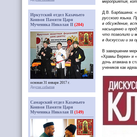
мероприятия, кот
Д.В. Барбашина:
«
Иркутский отдел Казачьего
русского языка. 
Конвоя Памяти Царя
в обсуждение, вс
Мученика Николая II
(204)
насыщенно и про
что позволило и 
в дискуссии и за 
В завершении мер
«Храмы
Вереи» и
дочь атамана в с
учеников как идеа
основан 31 января 2017 г.
Другие события
Самарский отдел Казачьего
Конвоя Памяти Царя
Мученика Николая II
(149)