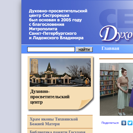
Главная
Духовно-
просветительский
центр
Храм иконы Тихвинской
Поделиться
Божией Матери
Библиотека памяти Государя