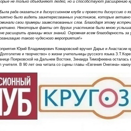
орые не только объединяют людей, но и способствуют расширению кр
Была
рада оказаться в дискуссионном клубе и провести дискуссию о 
Приятно было видеть заинтересованных участников, которые активно
поминали свои примеры заимствованных слов. Благодаря этому встреч
дуктивно. Некоторые факты от других участников были мною услыша
мне расширить границы моих знаний. Огромная всем благодарность за
организацию такого чудесного мероприятия!»
оприятия Юрий Владимирович Комаровский вручил Дарье и Анастасии к
«Долголетие
и творчество» о жизни учительницы русского языка З.Т.Коре
танице Поярковской на Дальнем Востоке, Зинаида Тимофеевна осталась 
л учителя. В 90 лет она читала со сцены главы
«Евгения
Онегина» наизу