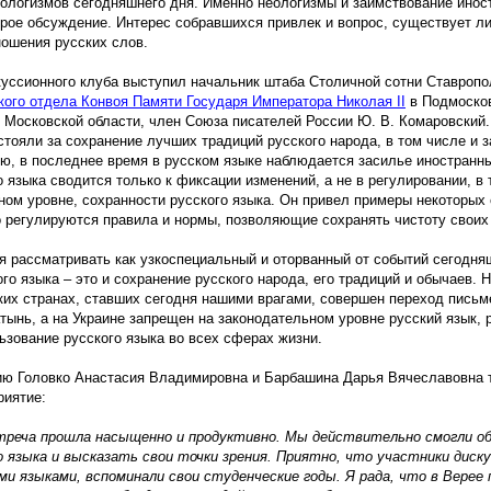
еологизмов сегодняшнего дня. Именно неологизмы и заимствование инос
трое обсуждение. Интерес собравшихся привлек и вопрос, существует л
ношения русских слов.
уссионного клуба выступил начальник штаба Столичной сотни Ставропо
кого отдела Конвоя Памяти Государя Императора Николая
II
в Подмоско
 Московской области, член Союза писателей России Ю. В. Комаровский.
 стояли за сохранение лучших традиций русского народа, в том числе и з
ю, в последнее время в русском языке наблюдается засилье иностранны
о языка сводится только к фиксации изменений, а не в регулировании, в
ном уровне, сохранности русского языка. Он привел примеры некоторых 
о регулируются правила и нормы, позволяющие сохранять чистоту своих
я рассматривать как узкоспециальный и оторванный от событий сегодня
го языка – это и сохранение русского народа, его традиций и обычаев. Н
ких странах, ставших сегодня нашими врагами, совершен переход письм
тынь, а на Украине запрещен на законодательном уровне русский язык, 
ьзование русского языка во всех сферах жизни.
ю Головко Анастасия Владимировна и Барбашина Дарья Вячеславовна 
иятие:
треча
прошла насыщенно и продуктивно. Мы действительно смогли о
о языка и высказать свои точки зрения. Приятно, что участники диск
ими языками, вспоминали свои студенческие годы. Я рада, что в Верее