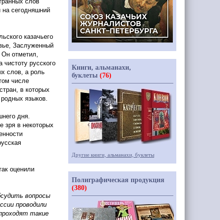
транных слов
и на сегодняшний
льского казачьего
вье, Заслуженный
 Он отметил,
а чистоту русского
Книги, альманахи,
х слов, а роль
буклеты
(76)
 том числе
стран, в которых
 родных языков.
шнего дня.
е зря в некоторых
енности
русская
Другие книги, альманахи, буклеты
так оценили
Полиграфическая продукция
(380)
бсудить вопросы
уссии проводили
 проходят такие