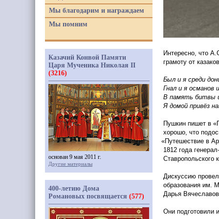
Мы благодарим и награждаем
Мы помним
Интересно, что А.
Казачий Конвой Памяти
грамоту от казаков
Царя Мученика Николая II
(3216)
Был и я среди дон
Гнал и я османов 
В память битвы 
Я домой привёз на
Пушкин пишет в
«
хорошо, что подос
«Путешествие
в Ар
1812 года генерал
основан 9 мая 2011 г.
Ставропольского к
Другие материалы
Дискуссию провел
образования им. М
400-летию Дома
Дарья Вячеславов
Романовых посвящается
(577)
Они подготовили и