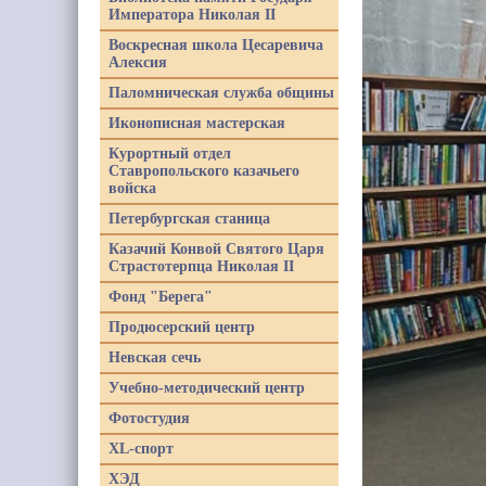
Императора Николая II
Воскресная школа Цесаревича
Алексия
Паломническая служба общины
Иконописная мастерская
Курортный отдел
Ставропольского казачьего
войска
Петербургская станица
Казачий Конвой Святого Царя
Страстотерпца Николая II
Фонд "Берега"
Продюсерский центр
Невская сечь
Учебно-методический центр
Фотостудия
XL-спорт
ХЭД