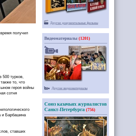
Другие документальные фильмы
е время получил
Видеоматериалы
(1201)
в 500 турков,
также то, что
сыном героя войны
Другие видеоматериалы
ная сотня
Союз казачьих журналистов
Санкт-Петербурга
илологического
(756)
а и Барбашина
слов, ставших