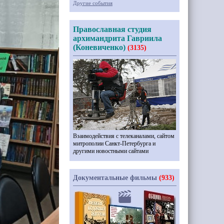
Другие события
Православная студия
архимандрита Гавриила
(Коневиченко)
(3135)
Взаимодействия с телеканалами, сайтом
митрополии Санкт-Петербурга и
другими новостными сайтами
Документальные фильмы
(933)