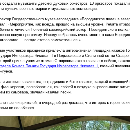
 создали музыканты детских духовых оркестров. 10 оркестров показали
али лучшие военные марши и музыкальные композиции.
ректор Государственного музея-заповедника
«Бородинское
поле» в заве
зал:
«Мероприятие
, как всегда, прошло на высшем уровне. Ребята отра
бенно отличился Почетный кавалерийский эскорт Президентского полка
шенно новую программу. Народу собралось очень много, а само Бородин
лаговолило — погода стояла замечательная!»
ние участников праздника привлекла интерактивная площадка казаков Г
сударя Императора Николая
II
в Подмосковье и Столичной сотни Ставроп
которой принял участие атаман Ставропольского казачьего войска, наказ
отдела Конвоя Памяти Государя Императора Николая
II
, казачий полков
игунов.
ли историю казачества, о традициях и быте казаков, каждый желающий 
 фланкировки, полюбоваться, как саблей в воздухе вырисовывают витие
ем из самовара, звучали казачьи песни,
ло тысячи зрителей, в очередной раз доказав, что интерес к героическ
ории не ослабевает.