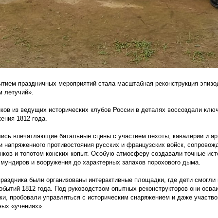
тием праздничных мероприятий стала масштабная реконструкция эпизо
 летучий».
иков из ведущих исторических клубов России в деталях воссоздали кл
ения 1812 года.
лись впечатляющие батальные сцены с участием пехоты, кавалерии и ар
и напряженного противостояния русских и французских войск, сопровож
нков и топотом конских копыт. Особую атмосферу создавали точные ист
 мундиров и вооружения до характерных запахов порохового дыма.
раздника были организованы интерактивные площадки, где дети смогли 
обытий 1812 года. Под руководством опытных реконструкторов они осва
ки, пробовали управляться с историческим снаряжением и даже участв
ных
«учениях
».