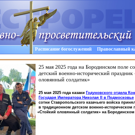
Расписание богослужений
Православный к
25 мая 2025 года на Бородинском поле с
детский военно-исторический праздник
оловянный солдатик»
25 мая 2025 года казаки
Годуновского отдела Ко
Государя Императора Николая
II
в Подмосковье
сотни Ставропольского казачьего войска принял
в традиционном детском военно-историческом 
«Стойкий
оловянный солдатик» на Бородинском 