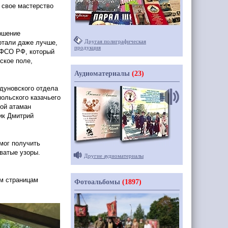
 свое мастерство
ршение
Другая полиграфическая
ботали даже лучше,
продукция
 ФСО РФ, который
ское поле,
Аудиоматериалы
(23)
одуновского отдела
ольского казачьего
ной атаман
ник Дмитрий
мог получить
ватые узоры.
Другие аудиоматериалы
им страницам
Фотоальбомы
(1897)