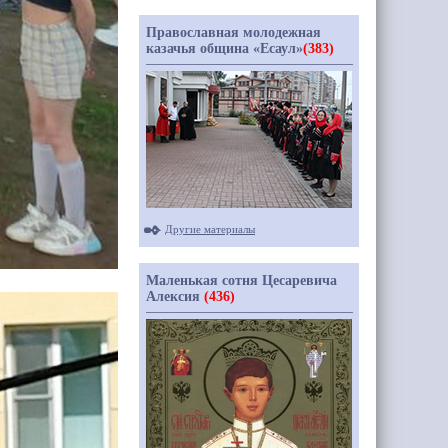
Православная молодежная
казачья община «Есаул»
(383)
Другие материалы
Маленькая сотня Цесаревича
Алексия
(436)