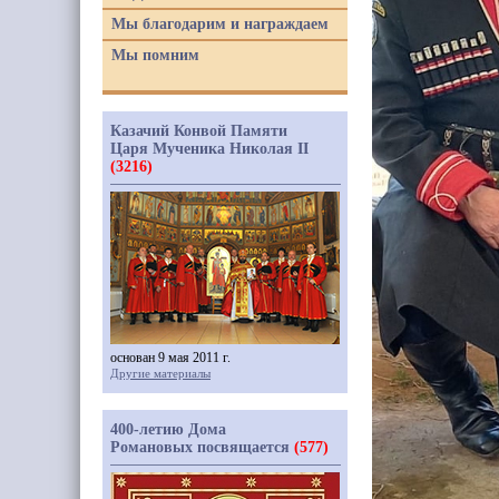
Мы благодарим и награждаем
Мы помним
Казачий Конвой Памяти
Царя Мученика Николая II
(3216)
основан 9 мая 2011 г.
Другие материалы
400-летию Дома
Романовых посвящается
(577)