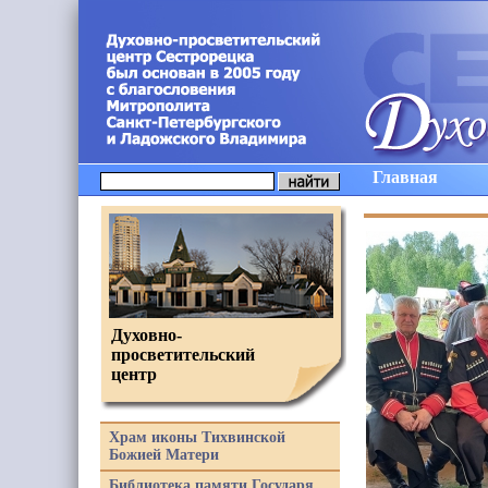
Главная
Духовно-
просветительский
центр
Храм иконы Тихвинской
Божией Матери
Библиотека памяти Государя