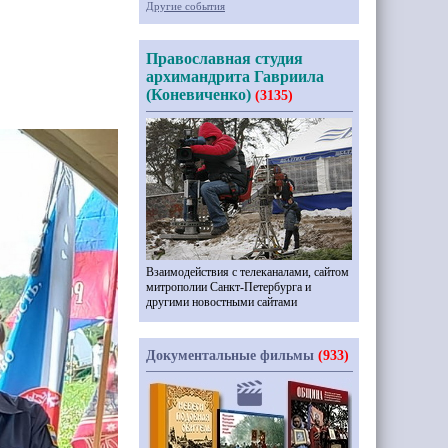
Другие события
Православная студия
архимандрита Гавриила
(Коневиченко)
(3135)
Взаимодействия с телеканалами, сайтом
митрополии Санкт-Петербурга и
другими новостными сайтами
Документальные фильмы
(933)