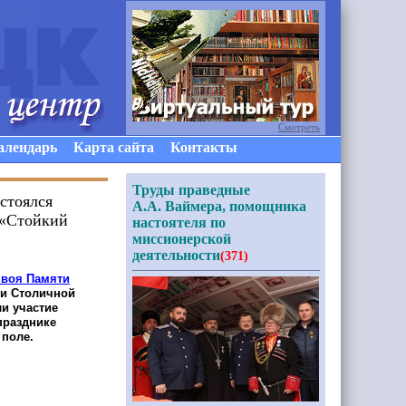
Смотреть
алендарь
Карта сайта
Контакты
Труды праведные
остоялся
А.А. Ваймера, помощника
 «Стойкий
настоятеля по
миссионерской
деятельности
(371)
нвоя Памяти
и Столичной
и участие
празднике
поле.