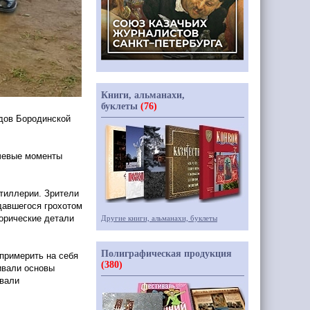
Книги, альманахи,
буклеты
(76)
дов Бородинской
ючевые моменты
тиллерии. Зрители
давшегося грохотом
орические детали
Другие книги, альманахи, буклеты
Полиграфическая продукция
примерить на себя
(380)
ивали основы
овали