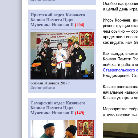
Особое настроение
и целый день игр
Иркутский отдел Казачьего
Конвоя Памяти Царя
Игорь Корнеев, ди
Мученика Николая II
(204)
реконструкции ска
чем обычно — осо
представил совер
как видите, нам б
Как всегда, внима
Конвоя Памяти Го
войска, в работе 
Ставропольского 
Владимирович Стр
основан 31 января 2017 г.
Казаки рассказыва
Другие события
начальные навыки
Казаки угощали ча
Самарский отдел Казачьего
Конвоя Памяти Царя
Мероприятие собра
Мученика Николая II
(149)
отечественной ист