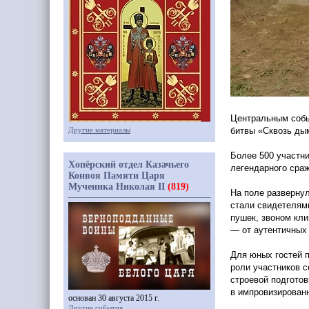
Центральным собы
Другие материалы
битвы
«Сквозь
дым
Более 500 участн
Хопёрский отдел Казачьего
легендарного сраж
Конвоя Памяти Царя
Мученика Николая II
(819)
На поле разверну
стали свидетелям
пушек, звоном кли
— от аутентичных
Для юных гостей п
роли участников с
строевой подготов
в импровизирован
основан 30 августа 2015 г.
Другие события