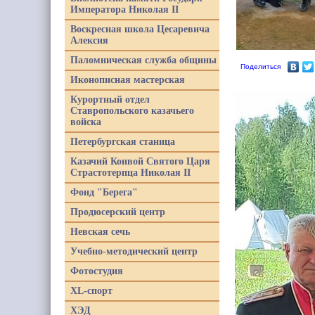
Императора Николая II
Воскресная школа Цесаревича
Алексия
Паломническая служба общины
Поделиться
Иконописная мастерская
Курортный отдел
Ставропольского казачьего
войска
Петербургская станица
Казачий Конвой Святого Царя
Страстотерпца Николая II
Фонд "Берега"
Продюсерский центр
Невская сечь
Учебно-методический центр
Фотостудия
XL-спорт
ХЭД