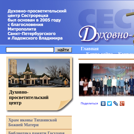
Главная
Карта сайта
Конта
Духовно-
просветительский
центр
Поделиться
Храм иконы Тихвинской
Божией Матери
Библиотека памяти Государя