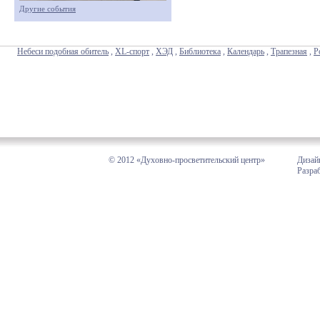
Другие события
Небеси подобная обитель
,
XL-спорт
,
ХЭД
,
Библиотека
,
Календарь
,
Трапезная
,
Р
© 2012 «Духовно-просветительский центр»
Дизай
Разра