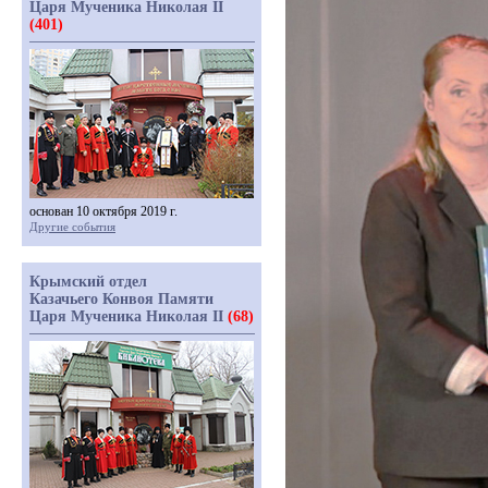
Царя Мученика Николая II
(401)
основан 10 октября 2019 г.
Другие события
Крымский отдел
Казачьего Конвоя Памяти
Царя Мученика Николая II
(68)