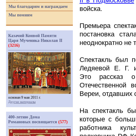
II
в Подмосковье
Мы благодарим и награждаем
войска.
Мы помним
Премьера спекта
постановка стал
Казачий Конвой Памяти
Царя Мученика Николая II
неоднократно не т
(3216)
Спектакль был п
Ледяевой Е. Г. 
Это рассказ о
Отечественной в
Вереи, отдавших 
основан 9 мая 2011 г.
Другие материалы
На спектакль бы
400-летию Дома
которые с больш
Романовых посвящается
(577)
работника кул