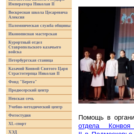
Императора Николая II
Воскресная школа Цесаревича
Алексия
Паломническая служба общины
Иконописная мастерская
Курортный отдел
Ставропольского казачьего
войска
Петербургская станица
Казачий Конвой Святого Царя
Страстотерпца Николая II
Фонд "Берега"
Продюсерский центр
Невская сечь
Учебно-методический центр
Фотостудия
Помощь в органи
XL-спорт
отдела Конвоя
ХЭД