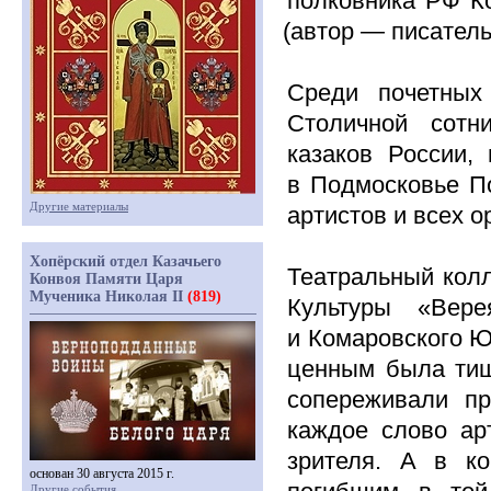
полковника РФ Ко
(автор
— писатель-
Среди почетных 
Столичной сотн
казаков России,
в Подмосковье П
Другие материалы
артистов и всех о
Хопёрский отдел Казачьего
Театральный кол
Конвоя Памяти Царя
Мученика Николая II
(819)
Культуры
«Вере
и Комаровского Ю
ценным была тиш
сопереживали п
каждое слово ар
зрителя. А в к
основан 30 августа 2015 г.
Другие события