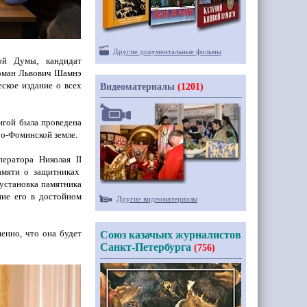
Другие документальные фильмы
ной Думы, кандидат
Роман Львович Шамнэ
еское издание о всех
Видеоматериалы
(1201)
игой была проведена
ро-Фоминской земле.
мператора Николая
II
амяти о защитниках
 установка памятника
ие его в достойном
Другие видеоматериалы
енно, что она будет
Союз казачьих журналистов
Санкт-Петербурга
(756)