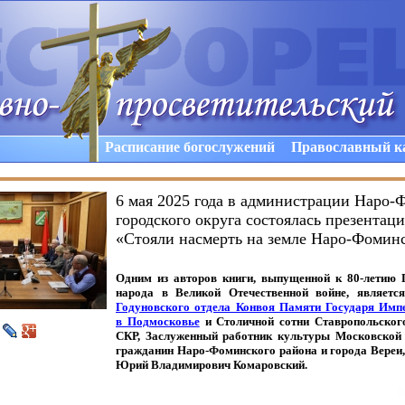
Расписание богослужений
Православный к
6 мая 2025 года в администрации Наро-
городского округа состоялась презентац
«Стояли насмерть на земле Наро-Фомин
Одним из авторов книги, выпущенной к 80-летию 
народа в Великой Отечественной войне, являетс
Годуновского отдела Конвоя Памяти Государя Им
в Подмосковье
и Столичной сотни Ставропольского
СКР, Заслуженный работник культуры Московской 
гражданин Наро-Фоминского района и города Вереи,
Юрий Владимирович Комаровский.