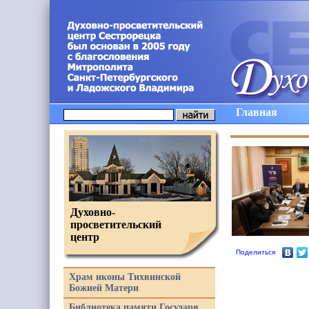
Главная
Духовно-
просветительский
центр
Поделиться
Храм иконы Тихвинской
Божией Матери
Библиотека памяти Государя