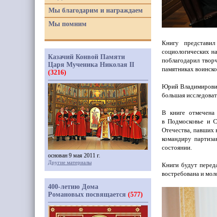
Мы благодарим и награждаем
Мы помним
Книгу представил
социологических н
Казачий Конвой Памяти
поблагодарил творч
Царя Мученика Николая II
памятниках воинско
(3216)
Юрий Владимирович
большая исследоват
В книге отмечена
в Подмосковье и С
Отечества, павших 
командиру партиза
состоянии.
основан 9 мая 2011 г.
Другие материалы
Книги будут перед
востребована и мол
400-летию Дома
Романовых посвящается
(577)