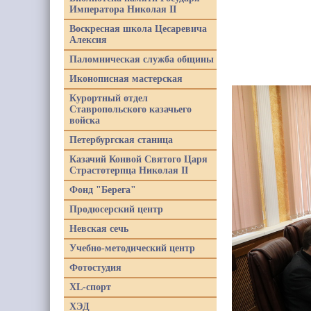
Императора Николая II
Воскресная школа Цесаревича
Алексия
Паломническая служба общины
Иконописная мастерская
Курортный отдел
Ставропольского казачьего
войска
Петербургская станица
Казачий Конвой Святого Царя
Страстотерпца Николая II
Фонд "Берега"
Продюсерский центр
Невская сечь
Учебно-методический центр
Фотостудия
XL-спорт
ХЭД