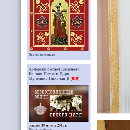
Другие материалы
Хопёрский отдел Казачьего
Конвоя Памяти Царя
Мученика Николая II
(819)
основан 30 августа 2015 г.
Другие события