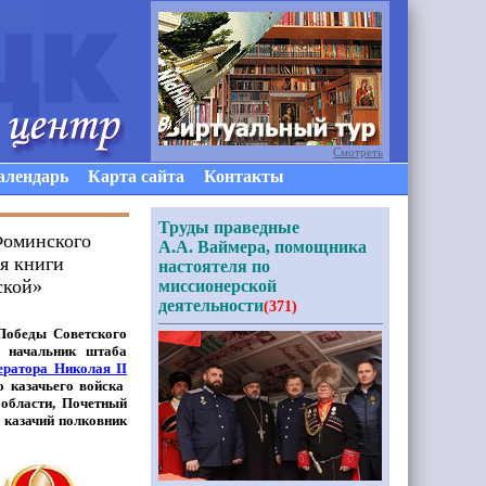
Смотреть
алендарь
Карта сайта
Контакты
Труды праведные
Фоминского
А.А. Ваймера, помощника
ия книги
настоятеля по
ской»
миссионерской
деятельности
(371)
Победы Советского
я начальник штаба
ператора Николая
II
 казачьего войска
области, Почетный
 казачий полковник