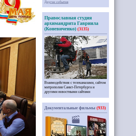
Другие события
Православная студия
архимандрита Гавриила
(Коневиченко)
(3135)
Взаимодействия с телеканалами, сайтом
митрополии Санкт-Петербурга и
другими новостными сайтами
Документальные фильмы
(933)