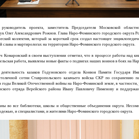
 руководитель проекта, заместитель Председателя Московской област
аук Олег Александрович Рожнов. Глава Наро-Фоминского городского округа 
еский коллектив, который за короткий срок создал настоящее энциклопедич
й славы и мартирологах на территории Наро-Фоминского городского округа.
 Комаровский в своем выступлении отметил, что в процессе работы над кн
ельская работа, выявлены новые факты о подвигах наших воинов в боях на На
 деятельность казаков Годуновского отдела Конвоя Памяти Государя И
толичной сотни Ставропольского казачьего войска СКР по сохранению п
в годы Великой Отечественной войны на Наро-Фоминской земле, в частности,
нского отряда Верейского района Ивану Павловичу Пименову и поддержан
аны во все библиотеки, школы и общественные объединения округа. Несомн
одежью, и специалистами, и жителями Наро-Фоминского городского округа.