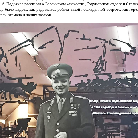
. А. Подъячев рассказал о Российском казачестве, Годуновском отделе и Столи
до было видеть, как радовались ребята такой неожиданной встрече, как горел
али Атамана и наших казаков.