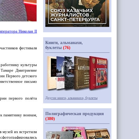
Императора Николая
II
Книги, альманахи,
буклеты
(76)
частников фестиваля
 работнику культуры
 Тамаре Дмитриевне
ии Первого детского
иветственное письмо
рии первого полёта
Другие книги, альманахи, буклеты
Полиграфическая продукция
 к памятнику воинам,
(380)
в музей их встретили
, сфотографировались