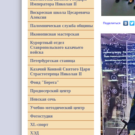
Императора Николая II
Воскресная школа Цесаревича
Алексия
Поделиться
Паломническая служба общины
Иконописная мастерская
Курортный отдел
Ставропольского казачьего
войска
Петербургская станица
Казачий Конвой Святого Царя
Страстотерпца Николая II
Фонд "Берега"
Продюсерский центр
Невская сечь
Учебно-методический центр
Фотостудия
XL-спорт
ХЭД