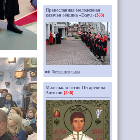
Православная молодежная
казачья община «Есаул»
(383)
Другие материалы
Маленькая сотня Цесаревича
Алексия
(436)