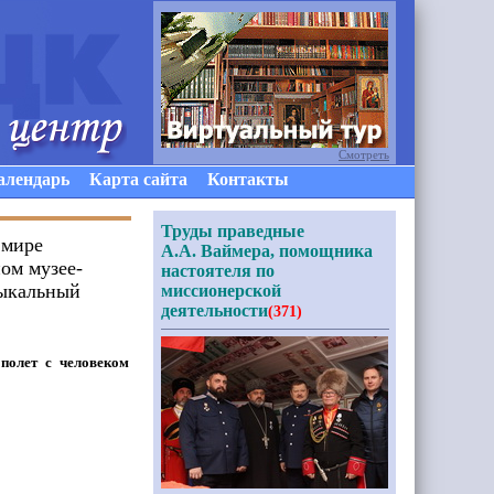
Смотреть
алендарь
Карта сайта
Контакты
Труды праведные
 мире
А.А. Ваймера, помощника
ом музее-
настоятеля по
зыкальный
миссионерской
деятельности
(371)
полет с человеком