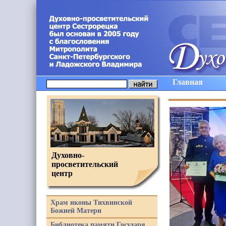
Главная
Духовно-
просветительский
центр
Храм иконы Тихвинской
Божией Матери
Библиотека памяти Государя