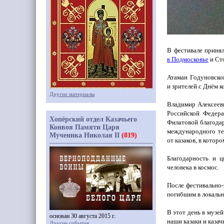
В фестивале принял
в Подмосковье
и Сто
Атаман Годуновско
и зрителей с Днём к
Другие материалы
Владимир Алексеев
Российской Федер
Хопёрский отдел Казачьего
Филатовой благодар
Конвоя Памяти Царя
международного те
Мученика Николая II
(819)
от казаков, в котор
Благодарность и 
человека в космос.
После фестивально-
погибшим в локальн
В этот день в музе
основан 30 августа 2015 г.
наши казаки и казач
Другие события