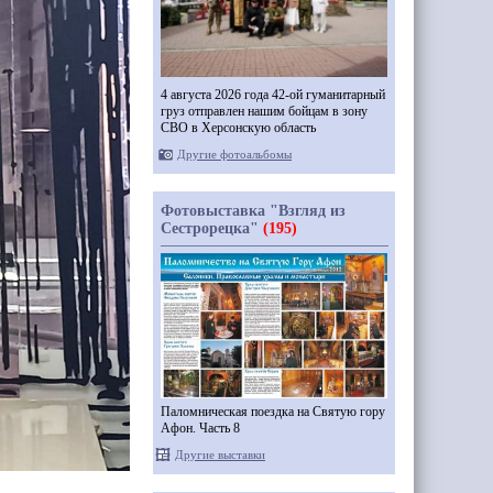
4 августа 2026 года 42-ой гуманитарный
груз отправлен нашим бойцам в зону
СВО в Херсонскую область
Другие фотоальбомы
Фотовыставка "Взгляд из
Сестрорецка"
(195)
Паломническая поездка на Святую гору
Афон. Часть 8
Другие выставки