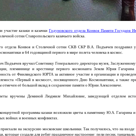
и участие казаки и казачки
Годуновского отдела Конвоя Памяти Государя 
личной сотни Ставропольского казачьего войска.
го отдела Конвоя и Столичной сотни СКВ СКР В.А. Подъячев поздравил у
осмонавтики и 64 годовщиной первого в мире полета человека в космос.
ич Подъячев вручил Советнику Генерального директора музея, Заслуженному
ации, племяннице и крестнице первого космонавта Земли Юрия Гагарина
ность от Финляндского ЮРТА за активное участие в организации и проведен
лемоста
«Первый
в космосе», посвященного Дню Космонавтики, а также пр
ом отмечен её большой вклад в сохранение памяти о Юрии Алексеевиче.
цветы вручены Деминой Людмиле Михайловне, заведующей отделом исто
концертной программы казаки возложили цветы к памятнику Ю.А. Гагарина и
ых войнах и военных конфликтах.
й приехали на экскурсию московские школьники. Так получилось, что на входе 
ки, которые создали для ребят праздничное настроение: пели песни, танцевали