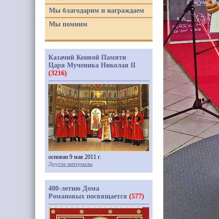
Мы благодарим и награждаем
Мы помним
Казачий Конвой Памяти
Царя Мученика Николая II
(3216)
основан 9 мая 2011 г.
Другие материалы
400-летию Дома
Романовых посвящается
(577)