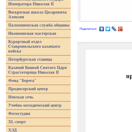
Императора Николая II
Воскресная школа Цесаревича
Алексия
Паломническая служба общины
Поделиться
Иконописная мастерская
Курортный отдел
Ставропольского казачьего
войска
Петербургская станица
Казачий Конвой Святого Царя
Страстотерпца Николая II
Фонд "Берега"
Продюсерский центр
Невская сечь
Учебно-методический центр
Фотостудия
XL-спорт
ХЭД