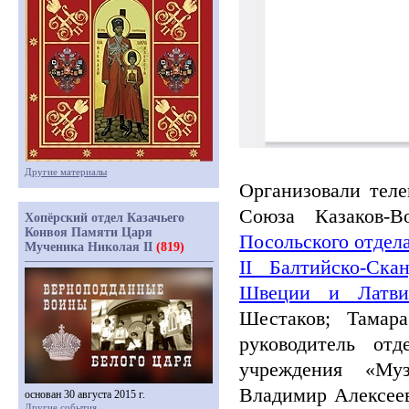
Другие материалы
Организовали те
Союза Казаков-В
Хопёрский отдел Казачьего
Конвоя Памяти Царя
Посольского отдел
Мученика Николая II
(819)
II Балтийско-Ска
Швеции и Латви
Шестаков; Тамар
руководитель отд
учреждения
«Муз
Владимир Алексее
основан 30 августа 2015 г.
Другие события