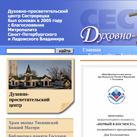
Главная
Карта сайта
Конта
Духовно-
просветительский
центр
Храм иконы Тихвинской
Божией Матери
Библиотека памяти Государя