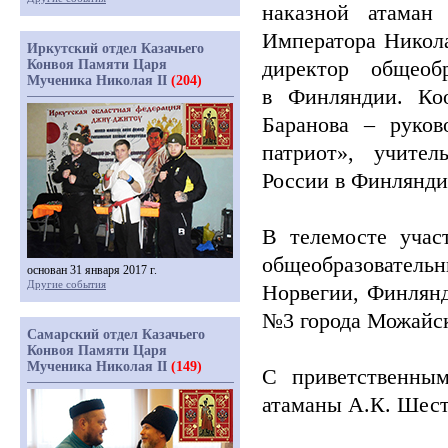
наказной атаман
Императора Нико
Иркутский отдел Казачьего
директор общеоб
Конвоя Памяти Царя
Мученика Николая II
(204)
в Финляндии. Ко
Баранова – руков
патриот», учите
России в Финлянди
В телемосте учас
общеобразовател
основан 31 января 2017 г.
Другие события
Норвегии, Финлян
№3 города Можайс
Самарский отдел Казачьего
Конвоя Памяти Царя
Мученика Николая II
(149)
С приветственным
атаманы А.К. Шест