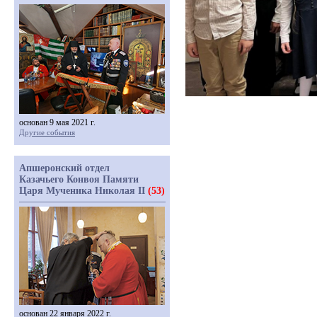
основан 9 мая 2021 г.
Другие события
Апшеронский отдел
Казачьего Конвоя Памяти
Царя Мученика Николая II
(53)
основан 22 января 2022 г.