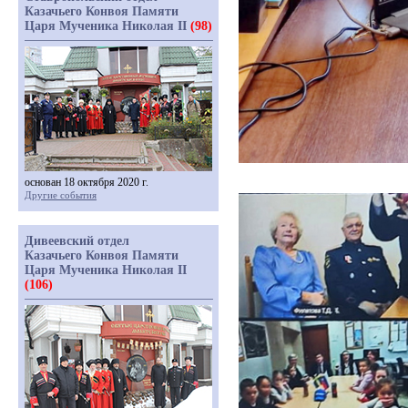
Казачьего Конвоя Памяти
Царя Мученика Николая II
(98)
основан 18 октября 2020 г.
Другие события
Дивеевский отдел
Казачьего Конвоя Памяти
Царя Мученика Николая II
(106)