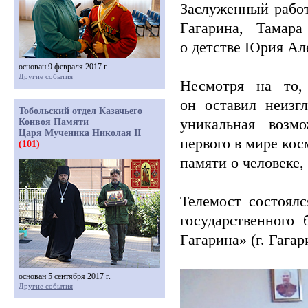
Заслуженный рабо
Гагарина, Тамар
о детстве Юрия Але
основан 9 февраля 2017 г.
Другие события
Несмотря на то,
он оставил неизг
Тобольский отдел Казачьего
уникальная возм
Конвоя Памяти
Царя Мученика Николая II
первого в мире кос
(101)
памяти о человеке,
Телемост состоялс
государственного
Гагарина»
(г
. Гагар
основан 5 сентября 2017 г.
Другие события