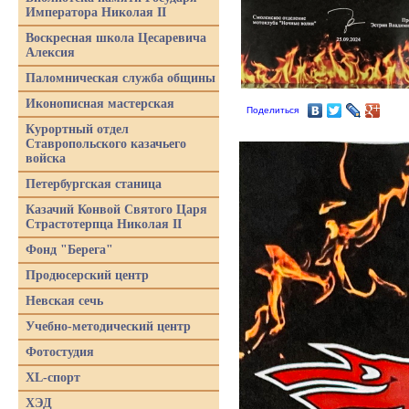
Императора Николая II
Воскресная школа Цесаревича
Алексия
Паломническая служба общины
Иконописная мастерская
Поделиться
Курортный отдел
Ставропольского казачьего
войска
Петербургская станица
Казачий Конвой Святого Царя
Страстотерпца Николая II
Фонд "Берега"
Продюсерский центр
Невская сечь
Учебно-методический центр
Фотостудия
XL-спорт
ХЭД