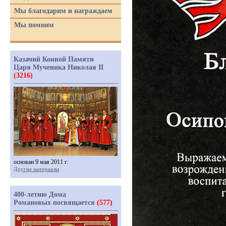
Мы благодарим и награждаем
Мы помним
Казачий Конвой Памяти
Царя Мученика Николая II
(3216)
основан 9 мая 2011 г.
Другие материалы
400-летию Дома
Романовых посвящается
(577)