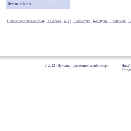
Другие события
Небеси подобная обитель
,
XL-спорт
,
ХЭД
,
Библиотека
,
Календарь
,
Трапезная
,
Р
© 2012 «Духовно-просветительский центр»
Дизай
Разра