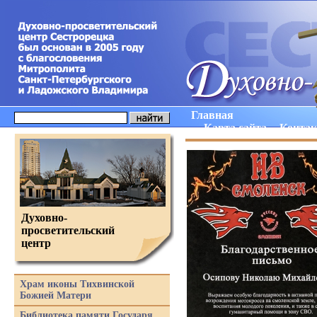
Главная
Карта сайта
Конта
Духовно-
просветительский
центр
Храм иконы Тихвинской
Божией Матери
Библиотека памяти Государя