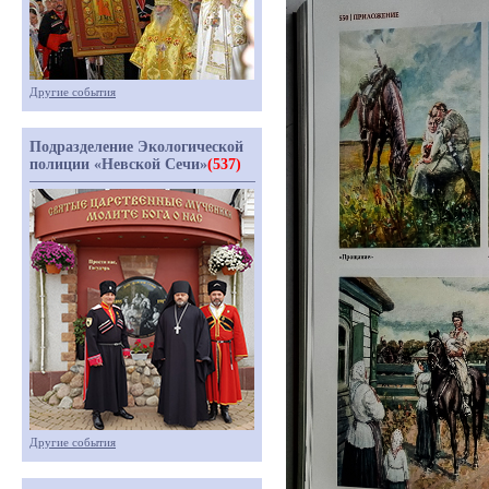
Другие события
Подразделение Экологической
полиции «Невской Сечи»
(537)
Другие события