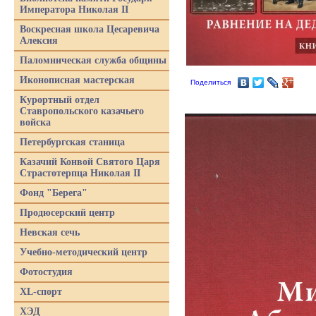
Императора Николая II
Воскресная школа Цесаревича
Алексия
Паломническая служба общины
Иконописная мастерская
Поделиться
Курортный отдел
Ставропольского казачьего
войска
Петербургская станица
Казачий Конвой Святого Царя
Страстотерпца Николая II
Фонд "Берега"
Продюсерский центр
Невская сечь
Учебно-методический центр
Фотостудия
XL-спорт
ХЭД