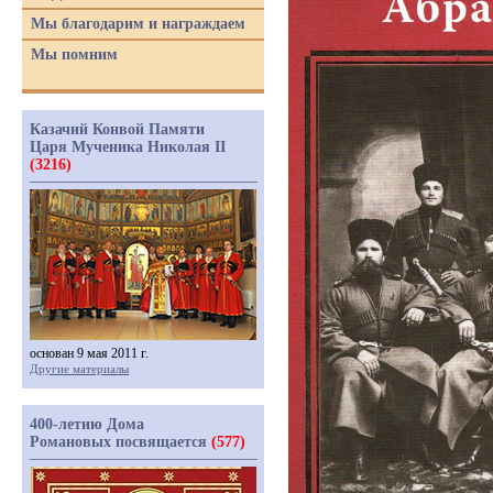
Мы благодарим и награждаем
Мы помним
Казачий Конвой Памяти
Царя Мученика Николая II
(3216)
основан 9 мая 2011 г.
Другие материалы
400-летию Дома
Романовых посвящается
(577)