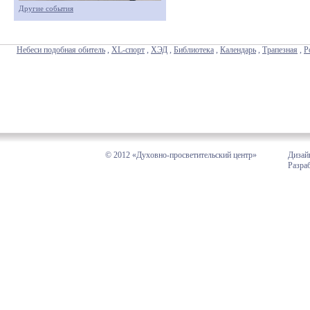
Другие события
Небеси подобная обитель
,
XL-спорт
,
ХЭД
,
Библиотека
,
Календарь
,
Трапезная
,
Р
© 2012 «Духовно-просветительский центр»
Дизай
Разра