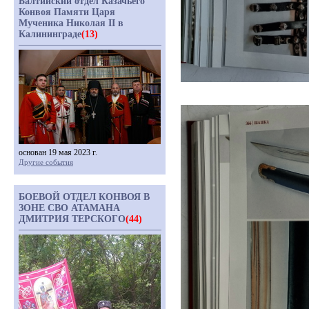
Балтийский отдел Казачьего
Конвоя Памяти Царя
Мученика Николая II в
Калининграде
(13)
основан 19 мая 2023 г.
Другие события
БОЕВОЙ ОТДЕЛ КОНВОЯ В
ЗОНЕ СВО АТАМАНА
ДМИТРИЯ ТЕРСКОГО
(44)