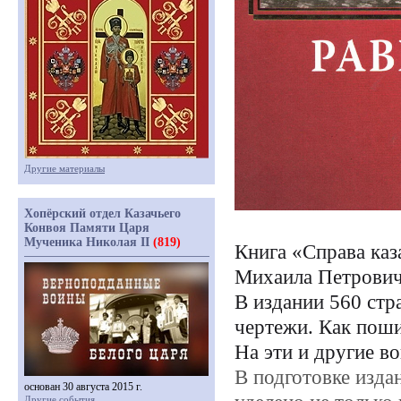
Другие материалы
Хопёрский отдел Казачьего
Конвоя Памяти Царя
Мученика Николая II
(819)
Книга
«Справа
каз
Михаила Петрович
В издании 560 стр
чертежи. Как поши
На эти и другие в
В подготовке изда
основан 30 августа 2015 г.
Другие события