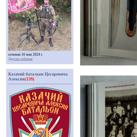
основан 16 мая 2024 г.
Другие события
Казачий батальон Цесаревича
Алексия
(139)