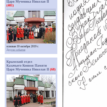
Царя Мученика Николая II
(401)
основан 10 октября 2019 г.
Другие события
Крымский отдел
Казачьего Конвоя Памяти
Царя Мученика Николая II
(68)