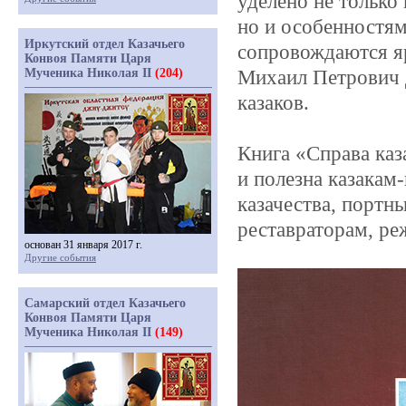
уделено не только
но и особенностям
Иркутский отдел Казачьего
сопровождаются я
Конвоя Памяти Царя
Мученика Николая II
(204)
Михаил Петрович д
казаков.
Книга
«Справа
каз
и полезна казакам
казачества, портн
реставраторам, ре
основан 31 января 2017 г.
Другие события
Самарский отдел Казачьего
Конвоя Памяти Царя
Мученика Николая II
(149)