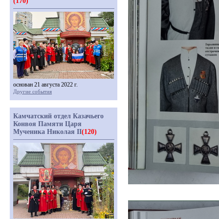
(170)
основан 21 августа 2022 г.
Другие события
Камчатский отдел Казачьего
Конвоя Памяти Царя
Мученика Николая II
(120)