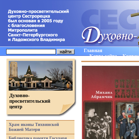
Главная
Карта сайта
Конта
Духовно-
просветительский
центр
Храм иконы Тихвинской
Божией Матери
Библиотека памяти Государя