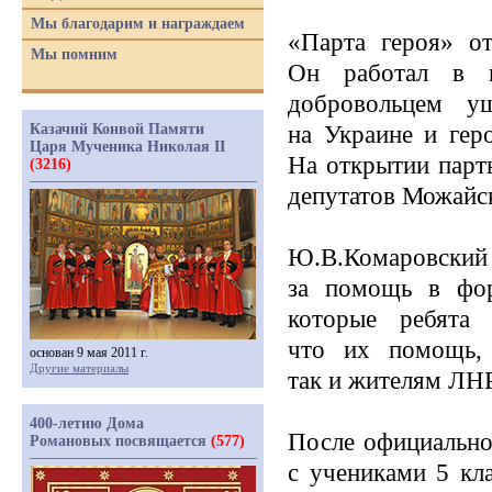
Мы благодарим и награждаем
«Парта
героя» от
Мы помним
Он работал в 
добровольцем у
Казачий Конвой Памяти
на Украине и гер
Царя Мученика Николая II
На открытии парт
(3216)
депутатов Можайск
Ю.В.Комаровски
за помощь в фор
которые ребята
что их помощь,
основан 9 мая 2011 г.
Другие материалы
так и жителям ЛН
400-летию Дома
После официально
Романовых посвящается
(577)
с учениками 5 кл