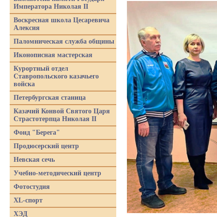
Императора Николая II
Воскресная школа Цесаревича
Алексия
Паломническая служба общины
Иконописная мастерская
Курортный отдел
Ставропольского казачьего
войска
Петербургская станица
Казачий Конвой Святого Царя
Страстотерпца Николая II
Фонд "Берега"
Продюсерский центр
Невская сечь
Учебно-методический центр
Фотостудия
XL-спорт
ХЭД