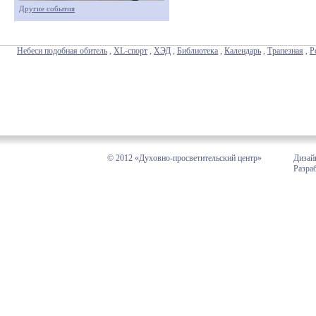
Другие события
Небеси подобная обитель
,
XL-спорт
,
ХЭД
,
Библиотека
,
Календарь
,
Трапезная
,
Р
© 2012 «Духовно-просветительский центр»
Дизай
Разра