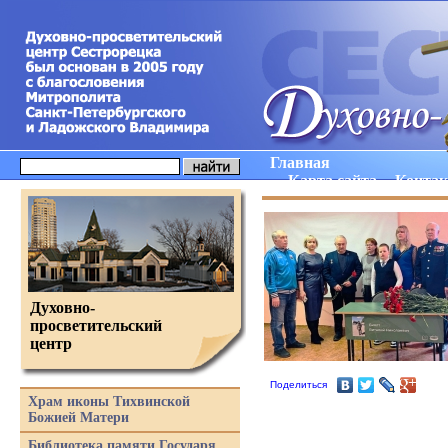
Главная
Карта сайта
Конта
Духовно-
просветительский
центр
Поделиться
Храм иконы Тихвинской
Божией Матери
Библиотека памяти Государя