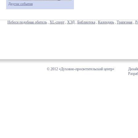
Другие события
Небеси подобная обитель
,
XL-спорт
,
ХЭД
,
Библиотека
,
Календарь
,
Трапезная
,
Р
© 2012 «Духовно-просветительский центр»
Дизай
Разра