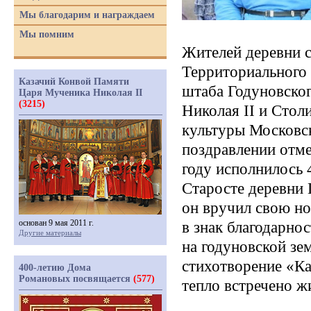
Мы благодарим и награждаем
Мы помним
Жителей деревни 
Территориального
Казачий Конвой Памяти
штаба Годуновско
Царя Мученика Николая II
(3215)
Николая
II
и Столи
культуры Московск
поздравлении отме
году исполнилось 
Старосте деревни
он вручил свою н
основан 9 мая 2011 г.
в знак благодарно
Другие материалы
на годуновской зе
стихотворение
«Ка
400-летию Дома
Романовых посвящается
(577)
тепло встречено ж