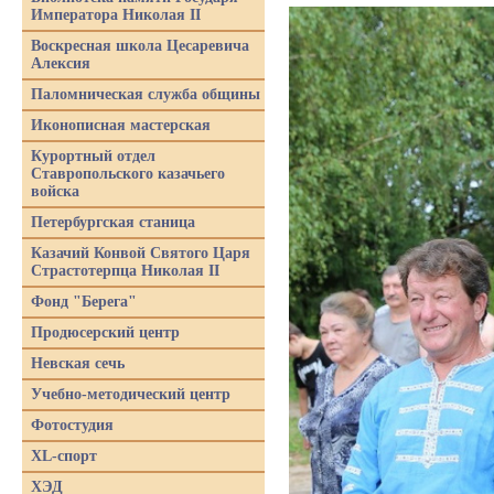
Императора Николая II
Воскресная школа Цесаревича
Алексия
Паломническая служба общины
Иконописная мастерская
Курортный отдел
Ставропольского казачьего
войска
Петербургская станица
Казачий Конвой Святого Царя
Страстотерпца Николая II
Фонд "Берега"
Продюсерский центр
Невская сечь
Учебно-методический центр
Фотостудия
XL-спорт
ХЭД