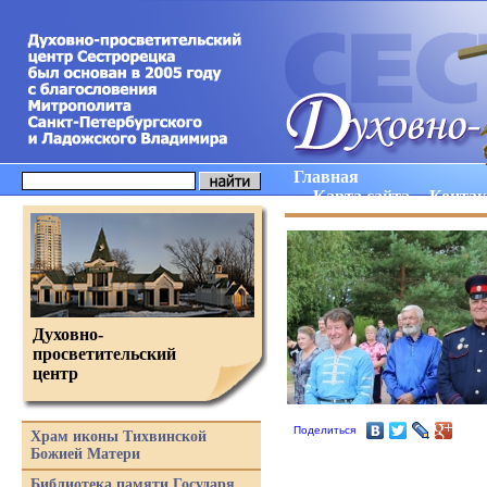
Главная
Карта сайта
Конта
Духовно-
просветительский
центр
Поделиться
Храм иконы Тихвинской
Божией Матери
Библиотека памяти Государя