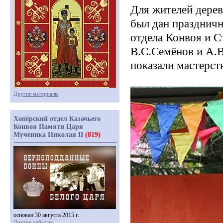
Для жителей дере
был дан праздничн
отдела Конвоя и 
В.С.Семёнов и А.В
показали мастерст
Другие материалы
Хопёрский отдел Казачьего
Конвоя Памяти Царя
Мученика Николая II
(819)
основан 30 августа 2015 г.
Другие события