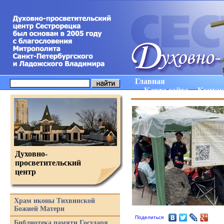
Главная
Карта сайта
Конта
Духовно-
просветительский
центр
Храм иконы Тихвинской
Божией Матери
Поделиться
Библиотека памяти Государя