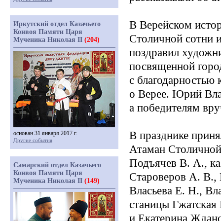
В Верейском истор
Иркутский отдел Казачьего
Конвоя Памяти Царя
Столичной сотни и
Мученика Николая II
(204)
поздравил художни
посвященной город
с благодарностью 
о Верее. Юрий Вла
а победителям вру
В празднике приня
основан 31 января 2017 г.
Другие события
Атаман Столичной 
Подъячев В. А., к
Самарский отдел Казачьего
Конвоя Памяти Царя
Староверов А. В.,
Мученика Николая II
(149)
Власьева Е. Н., Вл
станицы Гжатская 
и Екатерина Ждано