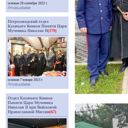
основан 28 сентября 2022 г.
Другие события
Петрозаводский отдел
Казачьего Конвоя Памяти Царя
Мученика Николая II
(179)
основан 7 января 2023 г.
Другие события
Отдел Казачьего Конвоя
Памяти Царя Мученика
Николая II при Войсковой
Православной Миссии
(67)