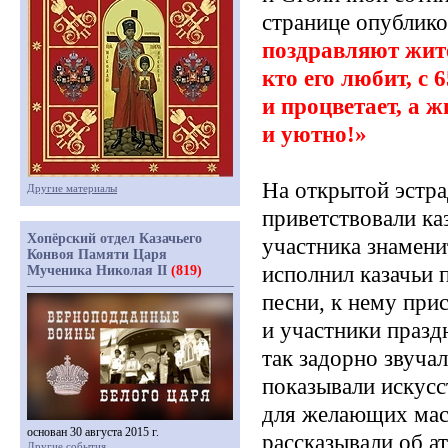
странице опублико
поздравляют жител
кто его любит, с 
и процветает, а 
и уютно!»
На открытой эстр
Другие материалы
приветствовали
ка
Хопёрский отдел Казачьего
участника знамени
Конвоя Памяти Царя
исполнил казачьи 
Мученика Николая II
(819)
песни, к нему прис
и участники празд
так задорно звуча
показывали искусс
для желающих мас
основан 30 августа 2015 г.
рассказывали об ат
Другие события