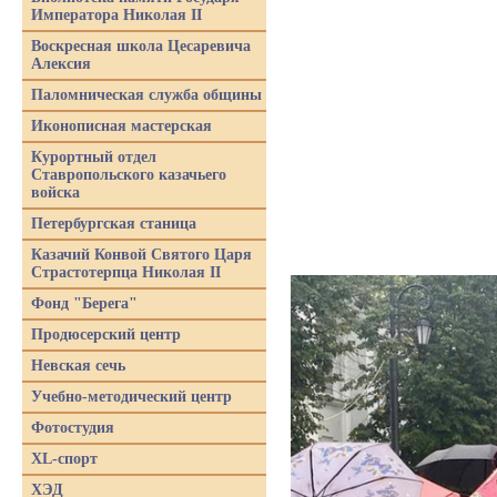
Императора Николая II
Воскресная школа Цесаревича
Алексия
Паломническая служба общины
Иконописная мастерская
Курортный отдел
Ставропольского казачьего
войска
Петербургская станица
Казачий Конвой Святого Царя
Страстотерпца Николая II
Фонд "Берега"
Продюсерский центр
Невская сечь
Учебно-методический центр
Фотостудия
XL-спорт
ХЭД