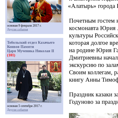
«Алатырь
» города 
Почетным гостем 
основан 9 февраля 2017 г.
космонавта Юрия 
Другие события
культуры Российс
которая долгое в
Тобольский отдел Казачьего
Конвоя Памяти
на родине Юрия Га
Царя Мученика Николая II
(101)
Дмитриевны начал
экскурсию по зала
Своим коллегам, р
книгу Анны Тимоф
Праздник казаки з
Годуново за празд
основан 5 сентября 2017 г.
Другие события