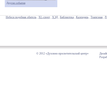
Другие события
Небеси подобная обитель
,
XL-спорт
,
ХЭД
,
Библиотека
,
Календарь
,
Трапезная
,
Р
© 2012 «Духовно-просветительский центр»
Дизай
Разра