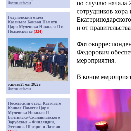
по случаю начала 
Другие события
сотрудников хора 
Годуновский отдел
Екатеринодарского
Казачьего Конвоя Памяти
и от правительства
Царя Мученика Николая II в
Подмосковье
(324)
Фотокорреспонден
Федорович обеспе
мероприятия.
В конце мероприят
основан 21 мая 2022 г.
Другие события
Посольский отдел Казачьего
Конвоя Памяти Царя
Мученика Николая II
Балтийско-Скандинавского
Зарубежья – Финляндии,
Эстонии, Швеции и Латвии