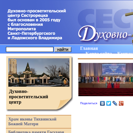
Главная
Карта сайта
Конта
Духовно-
просветительский
центр
Поделиться
Храм иконы Тихвинской
Божией Матери
Библиотека памяти Государя