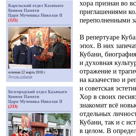
хора признан во в
Карельский отдел Казачьего
приглашениями кол
Конвоя Памяти
Царя Мученика Николая II
переполненными з
(121)
В репертуаре Куба
эпох. В них запеч
Кубани, биография
и духовная культу
отражение и траги
основан 22 марта 2018 г.
Другие события
на казачество и р
и советская эстети
Белгородский отдел Казачьего
Хор в своих песня
Конвоя Памяти
Царя Мученика Николая II
знакомит всё новы
(233)
отдельных личнос
Кубани, так и с и
в целом. В опреде