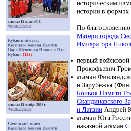
историческим пам
истории в формах 
основан 15 июня 2018 г.
Другие события
По благословению
Матери города Се
Кубанский отдел
Императора Нико
Казачьего Конвоя Памяти
Царя Мученика Николая II на
Кубани
(132)
первый войсковой 
Прокофьевич Гро
атаман Финляндско
и Зарубежья
(Фин
Конвоя Памяти Гос
Скандинавского З
основан 15 ноября 2018 г.
и Латвии
Андрей К
Другие события
атаман Юга России
Сочинский отдел
наказной атаман
С
Казачьего Конвоя Памяти