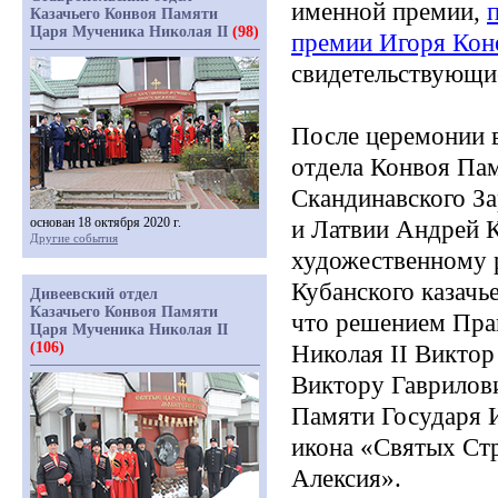
именной премии,
Казачьего Конвоя Памяти
Царя Мученика Николая II
(98)
премии Игоря Кон
свидетельствующие
После церемонии в
отдела Конвоя Пам
Скандинавского З
основан 18 октября 2020 г.
и Латвии Андрей 
Другие события
художественному 
Кубанского казачь
Дивеевский отдел
Казачьего Конвоя Памяти
что решением Пра
Царя Мученика Николая II
(106)
Николая
II
Виктор 
Виктору Гаврилов
Памяти Государя И
икона
«Святых
Стр
Алексия».