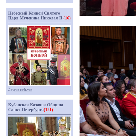
Небесный Конвой Святого
Царя Мученика Николая II
(16)
Другие события
Кубанская Казачья Община
Санкт-Петербурга
(121)