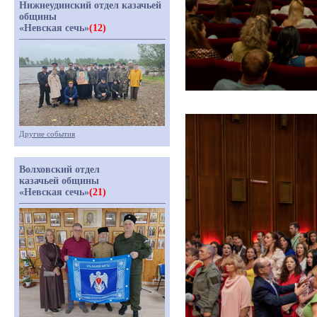
Нижнеудинский отдел казачьей
общины
«Невская сечь»
(12)
Другие события
Волховский отдел
казачьей общины
«Невская сечь»
(21)