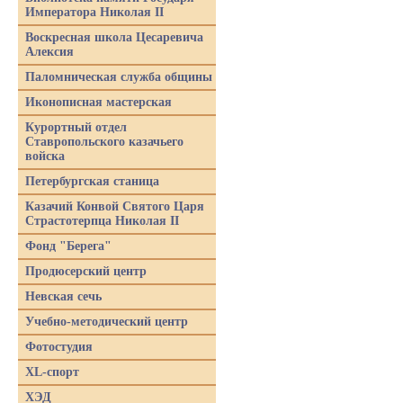
Императора Николая II
Воскресная школа Цесаревича
Алексия
Паломническая служба общины
Иконописная мастерская
Курортный отдел
Ставропольского казачьего
войска
Петербургская станица
Казачий Конвой Святого Царя
Страстотерпца Николая II
Фонд "Берега"
Продюсерский центр
Невская сечь
Учебно-методический центр
Фотостудия
XL-спорт
ХЭД