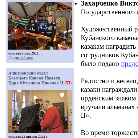
Захарченко Викт
Государственного 
Художественный р
Кубанского казачь
казакам наградит
основан 9 мая 2021 г.
сотрудников Кубан
Другие события
было подано
предс
Апшеронский отдел
Казачьего Конвоя Памяти
Радостно и весело
Царя Мученика Николая II
(53)
казаки награждали
орденским знаком
вручали альманах
II».
Во время торжеств
основан 22 января 2022 г.