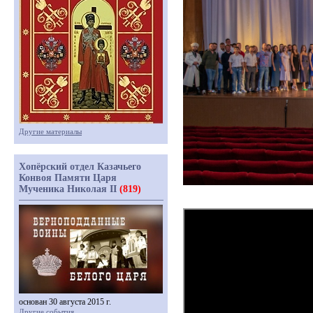
Другие материалы
Хопёрский отдел Казачьего
Конвоя Памяти Царя
Мученика Николая II
(819)
основан 30 августа 2015 г.
Другие события