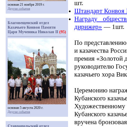
шт.
основан 21 ноября 2019 г.
Другие события
Штандарт Конвоя 
Награду обществ
Благовещенский отдел
дирижер»
— 1шт.
Казачьего Конвоя Памяти
Царя Мученика Николая II
(95)
По представлению
и казачества Росс
премия
«Золотой
д
руководителю Госу
казачьего хора Ви
Церемонию награж
Кубанского казачь
Художественному 
основан 5 августа 2020 г.
Другие события
Кубанского казачь
вручена бронзовая
Ставропольский отдел