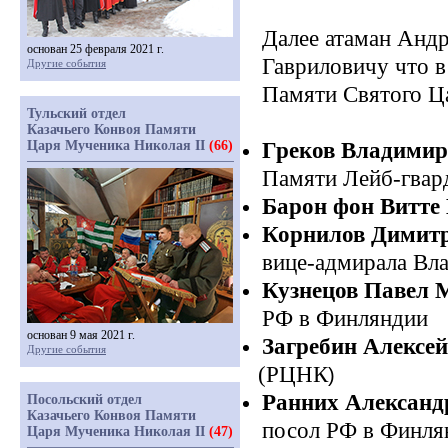
Далее атаман Анд
основан 25 февраля 2021 г.
Гавриловичу что 
Другие события
Памяти Святого Ца
Тульский отдел
Казачьего Конвоя Памяти
Царя Мученика Николая II
(66)
Греков Владимир
Памяти Лейб-гвард
Барон фон Витте
Корнилов Димитр
вице-адмирала Вл
Кузнецов Павел 
РФ в Финляндии
основан 9 мая 2021 г.
Загребин Алексей
Другие события
(РЦНК
)
Ранних Александ
Посольский отдел
Казачьего Конвоя Памяти
посол РФ в Финлян
Царя Мученика Николая II
(47)