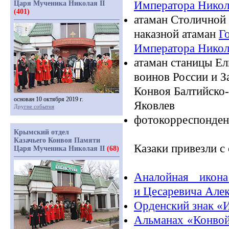
Императора Никол
Царя Мученика Николая II
(401)
атаман Столичной 
наказной атаман
Г
Императора Никол
атаман станицы Ел
воинов России и 
Конвоя Балтийско
основан 10 октября 2019 г.
Яковлев
Другие события
фотокорреспонден
Крымский отдел
Казачьего Конвоя Памяти
Казаки привезли с
Царя Мученика Николая II
(68)
Аналойная икона
и Цесаревича Але
Орденский знак
«
Альманах
«Конво