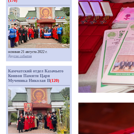
(170)
основан 21 августа 2022 г.
Другие события
Камчатский отдел Казачьего
Конвоя Памяти Царя
Мученика Николая II
(120)