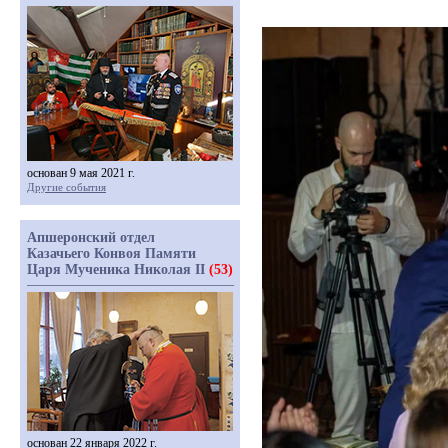
основан 9 мая 2021 г.
Другие события
Апшеронский отдел
Казачьего Конвоя Памяти
Царя Мученика Николая II
(53)
основан 22 января 2022 г.