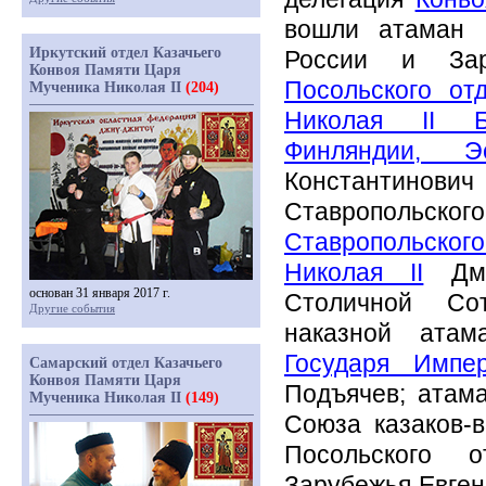
вошли атаман 
Иркутский отдел Казачьего
России и Зар
Конвоя Памяти Царя
Посольского от
Мученика Николая II
(204)
Николая II Б
Финляндии, 
Константинович
Ставропольског
Ставропольского
Николая II
Дми
основан 31 января 2017 г.
Столичной Сот
Другие события
наказной ата
Государя Импе
Самарский отдел Казачьего
Конвоя Памяти Царя
Подъячев; атам
Мученика Николая II
(149)
Союза казаков-
Посольского о
Зарубежья Евген