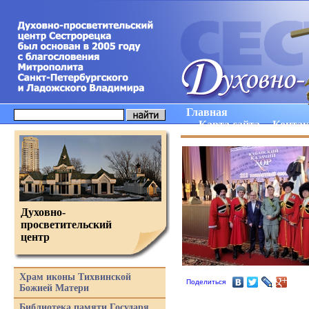
Главная
Карта сайта
Конта
Духовно-
просветительский
центр
Храм иконы Тихвинской
Поделиться
Божией Матери
Библиотека памяти Государя