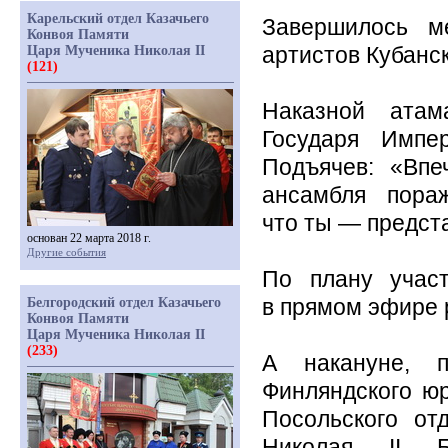
Карельский отдел Казачьего
Завершилось м
Конвоя Памяти
Царя Мученика Николая II
артистов Кубанск
(121)
Наказной атам
Государя Импе
Подъячев:
«Впе
ансамбля пораж
что ты — предст
основан 22 марта 2018 г.
Другие события
По плану учас
Белгородский отдел Казачьего
в прямом эфире 
Конвоя Памяти
Царя Мученика Николая II
(233)
А накануне, 
Финляндского ю
Посольского от
Николая II Б