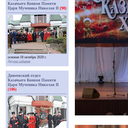
Казачьего Конвоя Памяти
Царя Мученика Николая II
(98)
основан 18 октября 2020 г.
Другие события
Дивеевский отдел
Казачьего Конвоя Памяти
Царя Мученика Николая II
(106)