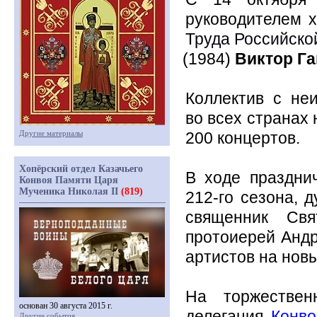
руководителем х
Труда Российско
(1984
)
Виктор Га
Коллектив с не
во всех странах 
Другие материалы
200 концертов.
Хопёрский отдел Казачьего
В ходе празднич
Конвоя Памяти Царя
Мученика Николая II
(819)
212-го сезона, 
священник Свя
протоиерей Андр
артистов на нов
На торжествен
основан 30 августа 2015 г.
делегация
Конв
Другие события