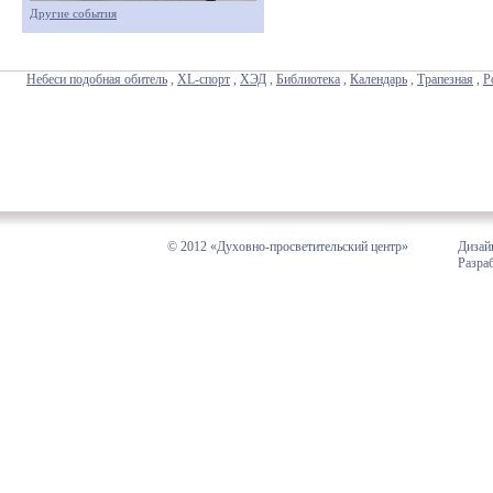
Другие события
Небеси подобная обитель
,
XL-спорт
,
ХЭД
,
Библиотека
,
Календарь
,
Трапезная
,
Р
© 2012 «Духовно-просветительский центр»
Дизай
Разра