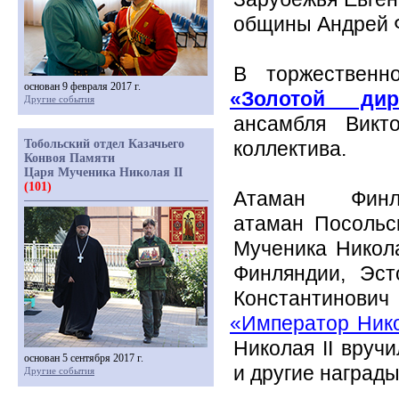
общины Андрей 
В торжественн
основан 9 февраля 2017 г.
«Золотой
дири
Другие события
ансамбля Викт
Тобольский отдел Казачьего
коллектива.
Конвоя Памяти
Царя Мученика Николая II
(101)
Атаман Финл
атаман Посольс
Мученика Никола
Финляндии, Эс
Константинович
«Император
Нико
Николая
II
вруч
основан 5 сентября 2017 г.
и другие награды
Другие события