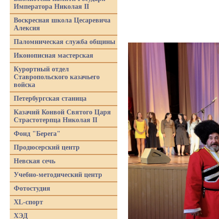
Императора Николая II
Воскресная школа Цесаревича
Алексия
Паломническая служба общины
Иконописная мастерская
Курортный отдел
Ставропольского казачьего
войска
Петербургская станица
Казачий Конвой Святого Царя
Страстотерпца Николая II
Фонд "Берега"
Продюсерский центр
Невская сечь
Учебно-методический центр
Фотостудия
XL-спорт
ХЭД