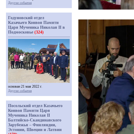
Другие события
Годуновский отдел
Казачьего Конвоя Памяти
Царя Мученика Николая II в
Подмосковье
(324)
основан 21 мая 2022 г.
Другие события
Посольский отдел Казачьего
Конвоя Памяти Царя
Мученика Николая II
Балтийско-Скандинавского
Зарубежья – Финляндии,
Эстонии, Швеции и Латвии