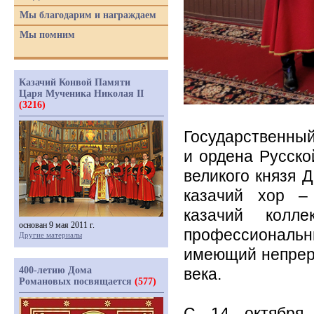
Мы благодарим и награждаем
Мы помним
Казачий Конвой Памяти
Царя Мученика Николая II
(3216)
Государственн
и ордена Русско
великого князя 
казачий хор –
казачий колл
основан 9 мая 2011 г.
профессиональ
Другие материалы
имеющий непрер
400-летию Дома
века.
Романовых посвящается
(577)
С 14 октября 