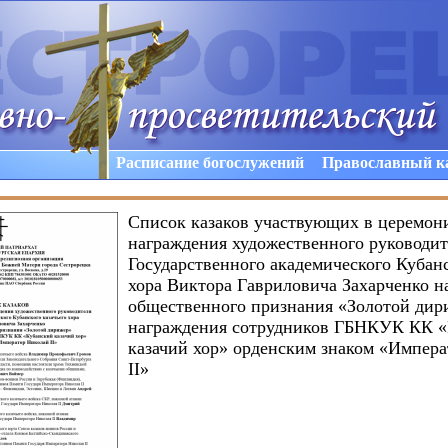
Расписание богослужений
Православный к
Список казаков участвующих в церемон
награждения художественного руководит
Государственного академического Кубанс
хора Виктора Гавриловича Захарченко н
общественного признания «Золотой дир
награждения сотрудников ГБНКУК КК 
казачий хор» орденским знаком «Импер
II»