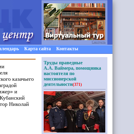
Смотреть
алендарь
Карта сайта
Контакты
Труды праведные
ии
А.А. Ваймера, помощника
еля
настоятеля по
кого казачьего
миссионерской
деятельности
аградой
(371)
ижер» и
«Кубанский
атор Николай