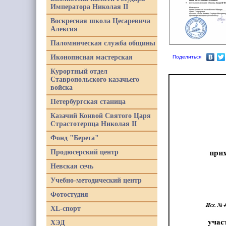
Императора Николая II
Воскресная школа Цесаревича
Алексия
Паломническая служба общины
Иконописная мастерская
Поделиться
Курортный отдел
Ставропольского казачьего
войска
Петербургская станица
Казачий Конвой Святого Царя
Страстотерпца Николая II
Фонд "Берега"
Продюсерский центр
Невская сечь
Учебно-методический центр
Фотостудия
XL-спорт
ХЭД