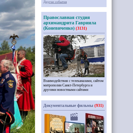
Другие события
Православная студия
архимандрита Гавриила
(Коневиченко)
(3131)
Взаимодействия с телеканалами, сайтом
митрополии Санкт-Петербурга и
другими новостными сайтами
Документальные фильмы
(931)