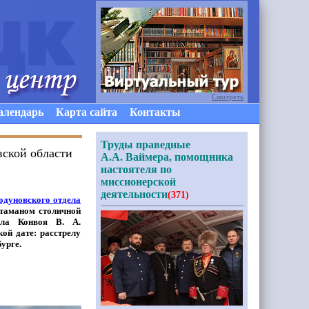
Смотреть
алендарь
Карта сайта
Контакты
Труды праведные
вской области
А.А. Ваймера, помощника
настоятеля по
миссионерской
деятельности
(371)
одуновского отдела
атаманом столичной
ла Конвоя В. А.
ой дате: расстрелу
урге.