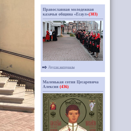
Православная молодежная
казачья община «Есаул»
(383)
Другие материалы
Маленькая сотня Цесаревича
Алексия
(436)