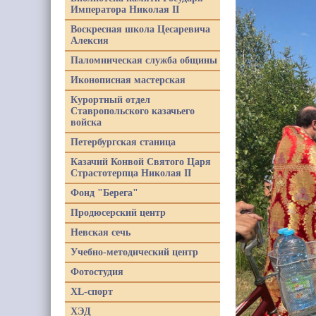
Императора Николая II
Воскресная школа Цесаревича
Алексия
Паломническая служба общины
Иконописная мастерская
Курортный отдел
Ставропольского казачьего
войска
Петербургская станица
Казачий Конвой Святого Царя
Страстотерпца Николая II
Фонд "Берега"
Продюсерский центр
Невская сечь
Учебно-методический центр
Фотостудия
XL-спорт
ХЭД