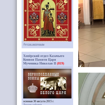
Другие материалы
Хопёрский отдел Казачьего
Конвоя Памяти Царя
Мученика Николая II
(819)
основан 30 августа 2015 г.
Другие события