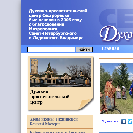
Главная
Духовно-
просветительский
центр
Храм иконы Тихвинской
Поделиться
Божией Матери
Библиотека памяти Государя