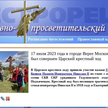
Расписание богослужений
Православный к
17 июля 2023 года в городе Верее Моско
был совершен Царский крестный ход
В Царском крестном ходу приняли участие казаки
Г
Конвоя Памяти Императора Николая
II
во главе с 
сотни СКВ СКР урядником Годуновского отде
Подъячевым. Крестный ход был посвящен трагическ
семьи императора Николая
II
в 1918 году в Екатеринб