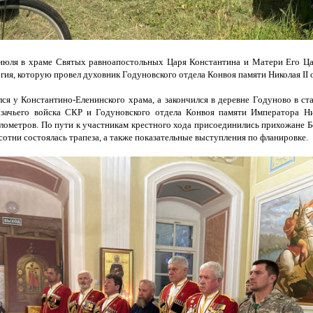
 июля в храме Святых равноапостольных Царя Константина и Матери Его 
гия, которую провел духовник Годуновского отдела Конвоя памяти Николая
II
о
ся у Константино-Еленинского храма, а закончился в деревне Годуново в с
азачьего войска СКР и Годуновского отдела Конвоя памяти Императора Н
лометров. По пути к участникам крестного хода присоединились прихожане Б
сотни состоялась трапеза, а также показательные выступления по фланировке.