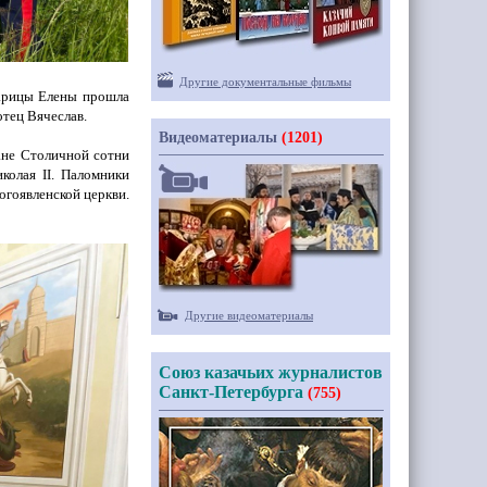
Другие документальные фильмы
Царицы Елены прошла
тец Вячеслав.
Видеоматериалы
(1201)
тане Столичной сотни
иколая
II
. Паломники
огоявленской церкви.
Другие видеоматериалы
Союз казачьих журналистов
Санкт-Петербурга
(755)