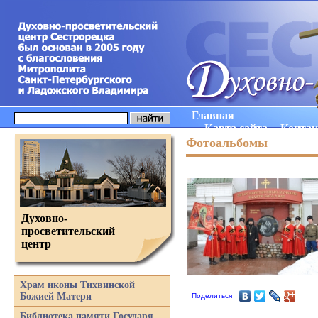
Главная
Карта сайта
Конта
Фотоальбомы
Духовно-
просветительский
центр
Храм иконы Тихвинской
Божией Матери
Поделиться
Библиотека памяти Государя