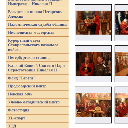
Императора Николая II
Воскресная школа Цесаревича
Алексия
Паломническая служба общины
Иконописная мастерская
Курортный отдел
Ставропольского казачьего
войска
Петербургская станица
Казачий Конвой Святого Царя
Страстотерпца Николая II
Фонд "Берега"
Продюсерский центр
Невская сечь
Учебно-методический центр
Фотостудия
XL-спорт
ХЭД