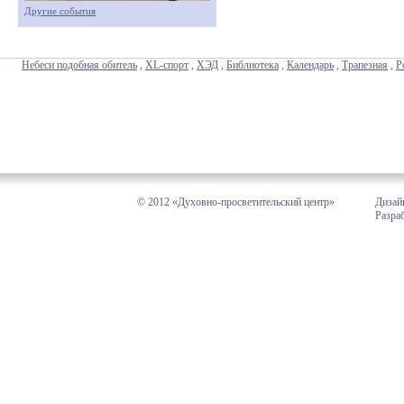
Другие события
Небеси подобная обитель
,
XL-спорт
,
ХЭД
,
Библиотека
,
Календарь
,
Трапезная
,
Р
© 2012 «Духовно-просветительский центр»
Дизай
Разра