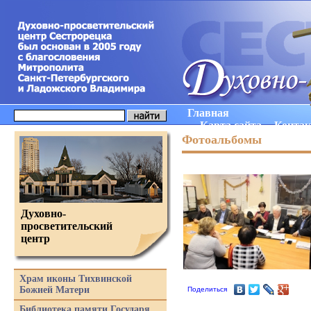
Главная
Карта сайта
Конта
Фотоальбомы
Духовно-
просветительский
центр
Храм иконы Тихвинской
Божией Матери
Поделиться
Библиотека памяти Государя