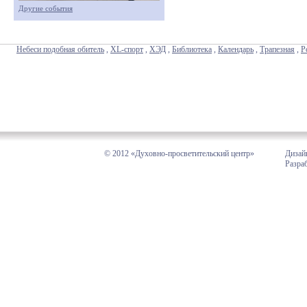
Другие события
Небеси подобная обитель
,
XL-спорт
,
ХЭД
,
Библиотека
,
Календарь
,
Трапезная
,
Р
© 2012 «Духовно-просветительский центр»
Дизай
Разра