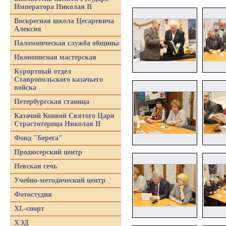
Императора Николая II
Воскресная школа Цесаревича
Алексия
Паломническая служба общины
Иконописная мастерская
Курортный отдел
Ставропольского казачьего
войска
Петербургская станица
Казачий Конвой Святого Царя
Страстотерпца Николая II
Фонд "Берега"
Продюсерский центр
Невская сечь
Учебно-методический центр
Фотостудия
XL-спорт
ХЭД