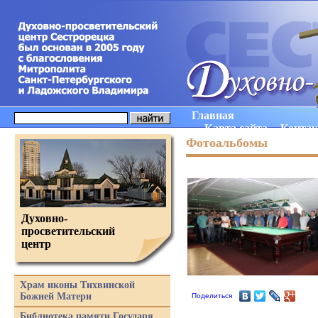
Главная
Карта сайта
Конта
Фотоальбомы
Духовно-
просветительский
центр
Храм иконы Тихвинской
Божией Матери
Поделиться
Библиотека памяти Государя