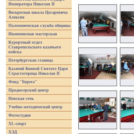
Императора Николая II
Воскресная школа Цесаревича
Алексия
Паломническая служба общины
Иконописная мастерская
Курортный отдел
Ставропольского казачьего
войска
Петербургская станица
Казачий Конвой Святого Царя
Страстотерпца Николая II
Фонд "Берега"
Продюсерский центр
Невская сечь
Учебно-методический центр
Фотостудия
XL-спорт
ХЭД