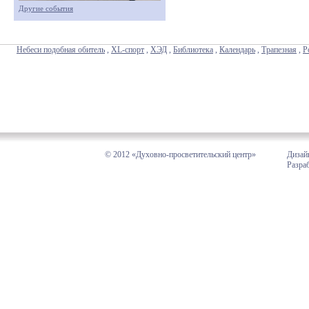
Другие события
Небеси подобная обитель
,
XL-спорт
,
ХЭД
,
Библиотека
,
Календарь
,
Трапезная
,
Р
© 2012 «Духовно-просветительский центр»
Дизай
Разра