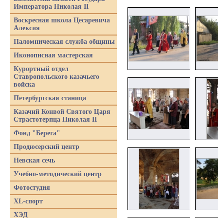
Императора Николая II
Воскресная школа Цесаревича
Алексия
Паломническая служба общины
Иконописная мастерская
Курортный отдел
Ставропольского казачьего
войска
Петербургская станица
Казачий Конвой Святого Царя
Страстотерпца Николая II
Фонд "Берега"
Продюсерский центр
Невская сечь
Учебно-методический центр
Фотостудия
XL-спорт
ХЭД