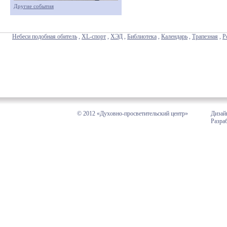
Другие события
Небеси подобная обитель
,
XL-спорт
,
ХЭД
,
Библиотека
,
Календарь
,
Трапезная
,
Р
© 2012 «Духовно-просветительский центр»
Дизай
Разра