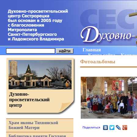
Главная
Карта сайта
Конта
Фотоальбомы
Духовно-
просветительский
центр
Храм иконы Тихвинской
Божией Матери
Поделиться
Библиотека памяти Государя