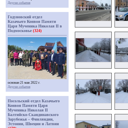
Другие события
Годуновский отдел
Казачьего Конвоя Памяти
Царя Мученика Николая II в
Подмосковье
(324)
основан 21 мая 2022 г.
Другие события
Посольский отдел Казачьего
Конвоя Памяти Царя
Мученика Николая II
Балтийско-Скандинавского
Зарубежья – Финляндии,
Эстонии, Швеции и Латвии