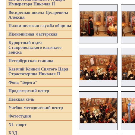
Императора Николая II
Воскресная школа Цесаревича
Алексия
Паломническая служба общины
Иконописная мастерская
Курортный отдел
Ставропольского казачьего
войска
Петербургская станица
Казачий Конвой Святого Царя
Страстотерпца Николая II
Фонд "Берега"
Продюсерский центр
Невская сечь
Учебно-методический центр
Фотостудия
XL-спорт
ХЭД