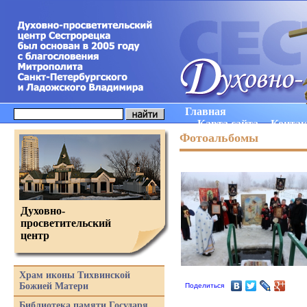
Главная
Карта сайта
Конта
Фотоальбомы
Духовно-
просветительский
центр
Храм иконы Тихвинской
Божией Матери
Поделиться
Библиотека памяти Государя