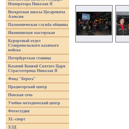
Императора Николая II
Воскресная школа Цесаревича
Алексия
Паломническая служба общины
Иконописная мастерская
Курортный отдел
Ставропольского казачьего
войска
Петербургская станица
Казачий Конвой Святого Царя
Страстотерпца Николая II
Фонд "Берега"
Продюсерский центр
Невская сечь
Учебно-методический центр
Фотостудия
XL-спорт
ХЭД