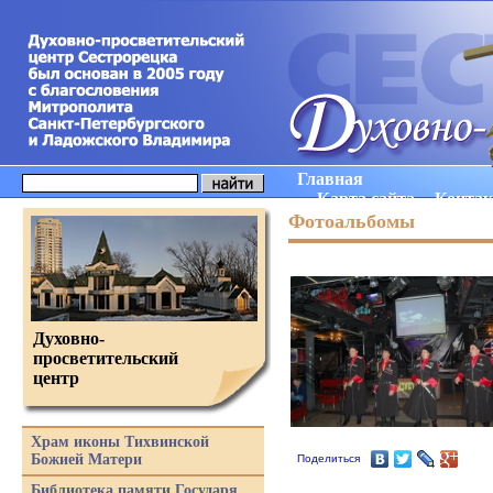
Главная
Карта сайта
Конта
Фотоальбомы
Духовно-
просветительский
центр
Храм иконы Тихвинской
Божией Матери
Поделиться
Библиотека памяти Государя