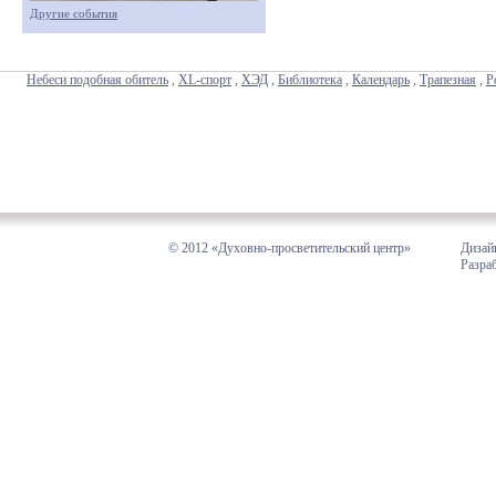
Другие события
Небеси подобная обитель
,
XL-спорт
,
ХЭД
,
Библиотека
,
Календарь
,
Трапезная
,
Р
© 2012 «Духовно-просветительский центр»
Дизай
Разра