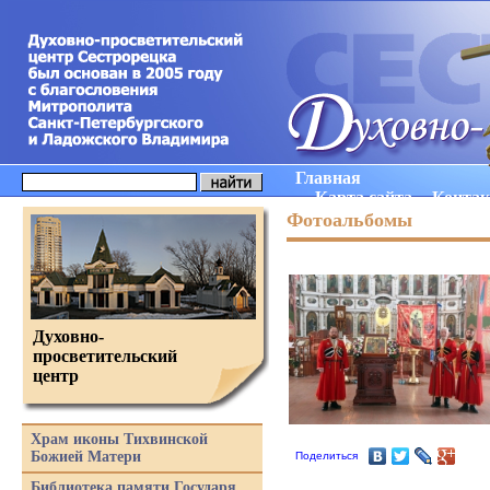
Главная
Карта сайта
Конта
Фотоальбомы
Духовно-
просветительский
центр
Храм иконы Тихвинской
Божией Матери
Поделиться
Библиотека памяти Государя