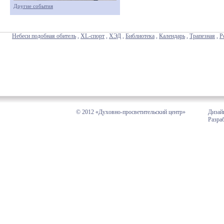
Другие события
Небеси подобная обитель
,
XL-спорт
,
ХЭД
,
Библиотека
,
Календарь
,
Трапезная
,
Р
© 2012 «Духовно-просветительский центр»
Дизай
Разра