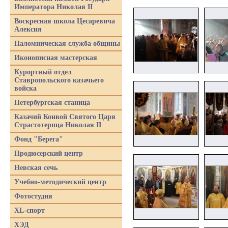
Императора Николая II
Воскресная школа Цесаревича
Алексия
Паломническая служба общины
Иконописная мастерская
Курортный отдел
Ставропольского казачьего
войска
Петербургская станица
Казачий Конвой Святого Царя
Страстотерпца Николая II
Фонд "Берега"
Продюсерский центр
Невская сечь
Учебно-методический центр
Фотостудия
XL-спорт
ХЭД