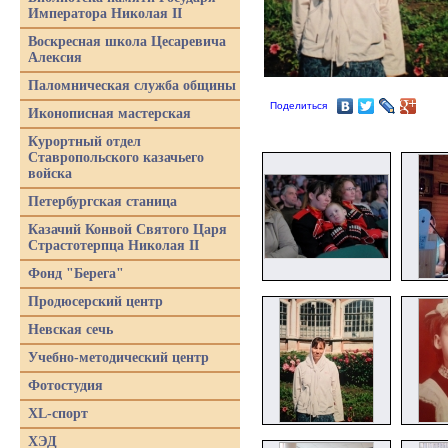
Императора Николая II
Воскресная школа Цесаревича
Алексия
Паломническая служба общины
Поделиться
Иконописная мастерская
Курортный отдел
Ставропольского казачьего
войска
Петербургская станица
Казачий Конвой Святого Царя
Страстотерпца Николая II
Фонд "Берега"
Продюсерский центр
Невская сечь
Учебно-методический центр
Фотостудия
XL-спорт
ХЭД