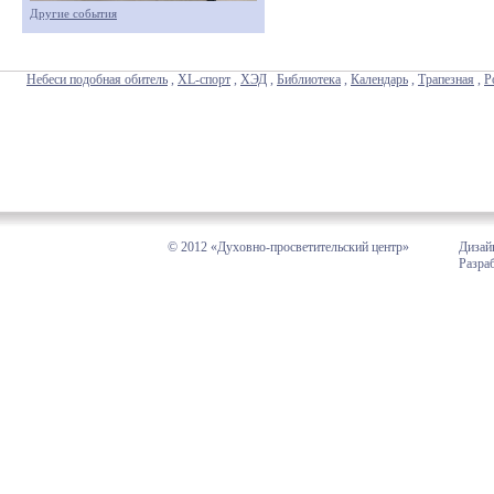
Другие события
Небеси подобная обитель
,
XL-спорт
,
ХЭД
,
Библиотека
,
Календарь
,
Трапезная
,
Р
© 2012 «Духовно-просветительский центр»
Дизай
Разра