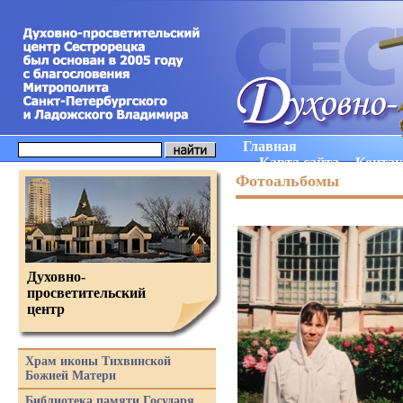
Главная
Карта сайта
Конта
Фотоальбомы
Духовно-
просветительский
центр
Храм иконы Тихвинской
Божией Матери
Библиотека памяти Государя