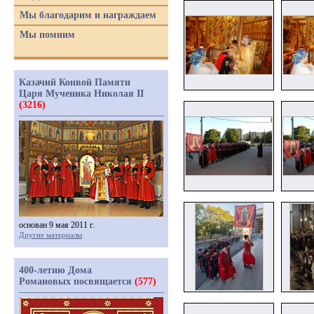
Мы благодарим и награждаем
Мы помним
Казачий Конвой Памяти
Царя Мученика Николая II
(3216)
основан 9 мая 2011 г.
Другие материалы
400-летию Дома
Романовых посвящается
(577)