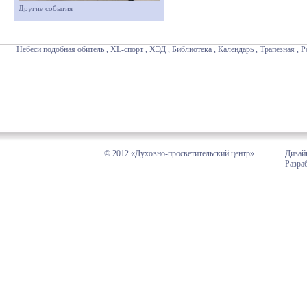
Другие события
Небеси подобная обитель
,
XL-спорт
,
ХЭД
,
Библиотека
,
Календарь
,
Трапезная
,
Р
© 2012 «Духовно-просветительский центр»
Дизай
Разра