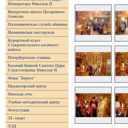
Императора Николая II
Воскресная школа Цесаревича
Алексия
Паломническая служба общины
Иконописная мастерская
Курортный отдел
Ставропольского казачьего
войска
Петербургская станица
Казачий Конвой Святого Царя
Страстотерпца Николая II
Фонд "Берега"
Продюсерский центр
Невская сечь
Учебно-методический центр
Фотостудия
XL-спорт
ХЭД