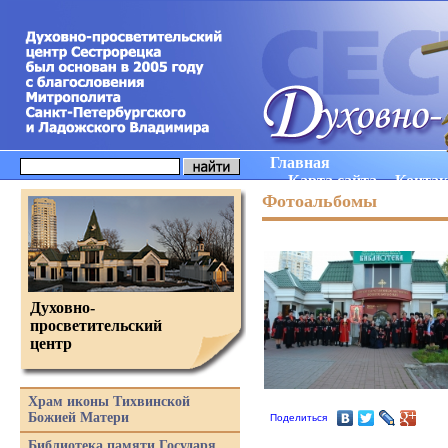
Главная
Карта сайта
Конта
Фотоальбомы
Духовно-
просветительский
центр
Храм иконы Тихвинской
Божией Матери
Поделиться
Библиотека памяти Государя