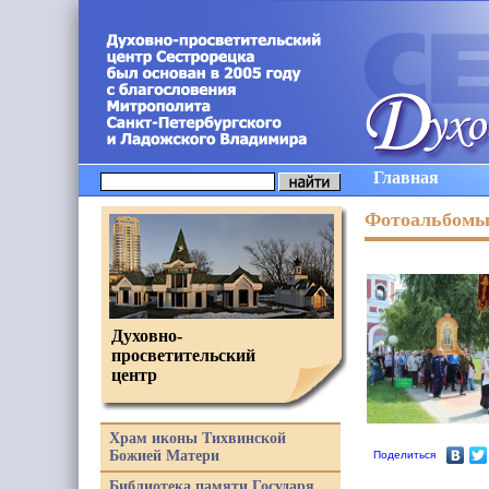
Главная
Фотоальбом
Духовно-
просветительский
центр
Храм иконы Тихвинской
Божией Матери
Поделиться
Библиотека памяти Государя