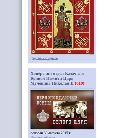
Другие материалы
Хопёрский отдел Казачьего
Конвоя Памяти Царя
Мученика Николая II
(819)
основан 30 августа 2015 г.
Другие события