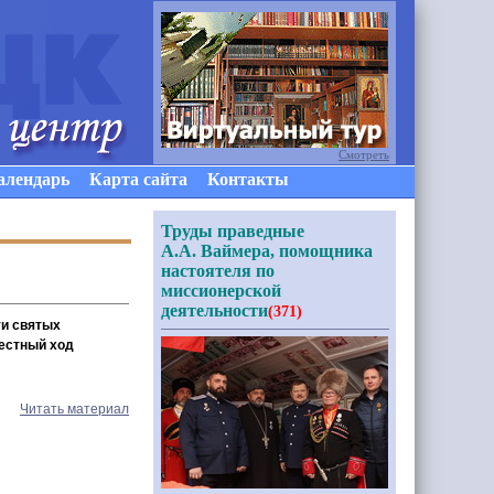
Смотреть
алендарь
Карта сайта
Контакты
Труды праведные
А.А. Ваймера, помощника
настоятеля по
миссионерской
деятельности
(371)
ти святых
естный ход
Читать материал