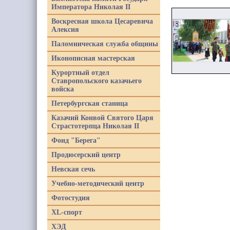
Императора Николая II
Воскресная школа Цесаревича
Алексия
Паломническая служба общины
Иконописная мастерская
Курортный отдел
Ставропольского казачьего
войска
Петербургская станица
Казачий Конвой Святого Царя
Страстотерпца Николая II
Фонд "Берега"
Продюсерский центр
Невская сечь
Учебно-методический центр
Фотостудия
XL-спорт
ХЭД