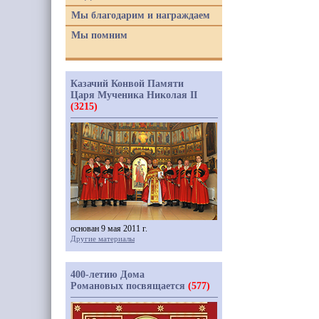
Мы благодарим и награждаем
Мы помним
Казачий Конвой Памяти
Царя Мученика Николая II
(3215)
основан 9 мая 2011 г.
Другие материалы
400-летию Дома
Романовых посвящается
(577)