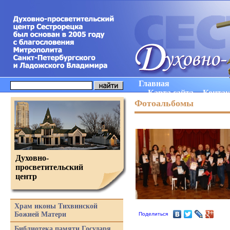
Главная
Карта сайта
Конта
Фотоальбомы
Духовно-
просветительский
центр
Храм иконы Тихвинской
Божией Матери
Поделиться
Библиотека памяти Государя