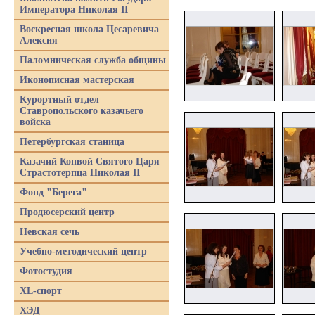
Императора Николая II
Воскресная школа Цесаревича
Алексия
Паломническая служба общины
Иконописная мастерская
Курортный отдел
Ставропольского казачьего
войска
Петербургская станица
Казачий Конвой Святого Царя
Страстотерпца Николая II
Фонд "Берега"
Продюсерский центр
Невская сечь
Учебно-методический центр
Фотостудия
XL-спорт
ХЭД