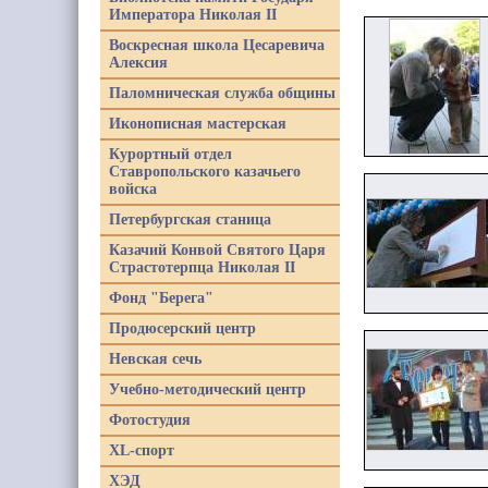
Императора Николая II
Воскресная школа Цесаревича
Алексия
Паломническая служба общины
Иконописная мастерская
Курортный отдел
Ставропольского казачьего
войска
Петербургская станица
Казачий Конвой Святого Царя
Страстотерпца Николая II
Фонд "Берега"
Продюсерский центр
Невская сечь
Учебно-методический центр
Фотостудия
XL-спорт
ХЭД