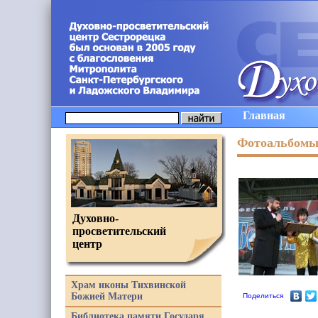
Главная
Фотоальбом
Духовно-
просветительский
центр
Храм иконы Тихвинской
Божией Матери
Поделиться
Библиотека памяти Государя