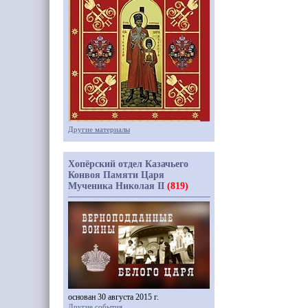
Другие материалы
Хопёрский отдел Казачьего
Конвоя Памяти Царя
Мученика Николая II
(819)
основан 30 августа 2015 г.
Другие события