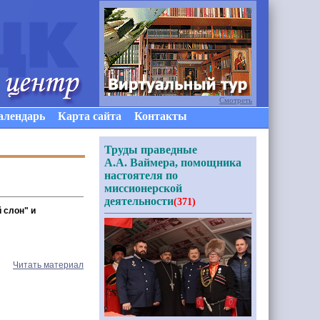
Смотреть
алендарь
Карта сайта
Контакты
Труды праведные
А.А. Ваймера, помощника
настоятеля по
миссионерской
деятельности
(371)
 слон" и
Читать материал