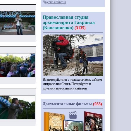
Другие события
Православная студия
архимандрита Гавриила
(Коневиченко)
(3135)
Взаимодействия с телеканалами, сайтом
митрополии Санкт-Петербурга и
другими новостными сайтами
Документальные фильмы
(933)