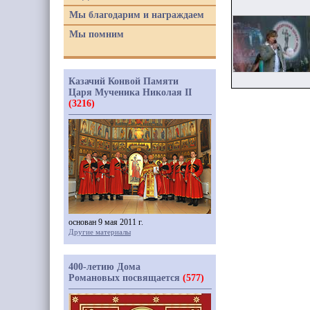
Мы благодарим и награждаем
Мы помним
Казачий Конвой Памяти
Царя Мученика Николая II
(3216)
основан 9 мая 2011 г.
Другие материалы
400-летию Дома
Романовых посвящается
(577)